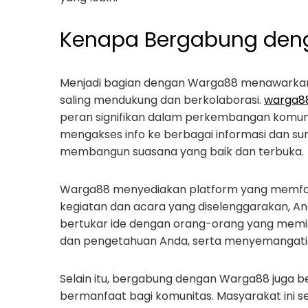
Kenapa Bergabung den
Menjadi bagian dengan Warga88 menawarkan 
saling mendukung dan berkolaborasi.
warga8
peran signifikan dalam perkembangan komun
mengakses info ke berbagai informasi dan sum
membangun suasana yang baik dan terbuka.
Warga88 menyediakan platform yang memfasil
kegiatan dan acara yang diselenggarakan, A
bertukar ide dengan orang-orang yang memili
dan pengetahuan Anda, serta menyemangati 
Selain itu, bergabung dengan Warga88 juga ber
bermanfaat bagi komunitas. Masyarakat ini