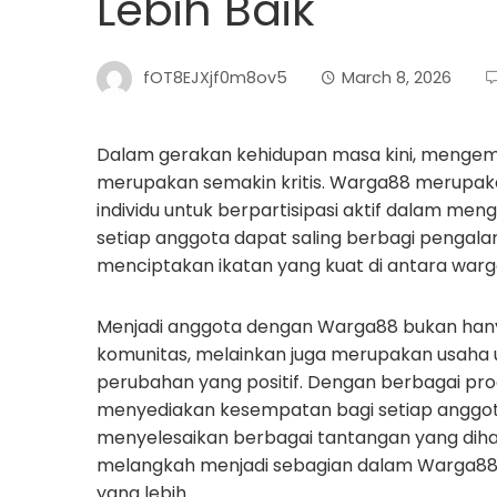
Lebih Baik
fOT8EJXjf0m8ov5
March 8, 2026
Dalam gerakan kehidupan masa kini, menge
merupakan semakin kritis. Warga88 merupak
individu untuk berpartisipasi aktif dalam men
setiap anggota dapat saling berbagi pengala
menciptakan ikatan yang kuat di antara warg
Menjadi anggota dengan Warga88 bukan han
komunitas, melainkan juga merupakan usaha
perubahan yang positif. Dengan berbagai pr
menyediakan kesempatan bagi setiap anggota
menyelesaikan berbagai tantangan yang dihad
melangkah menjadi sebagian dalam Warga
yang lebih.