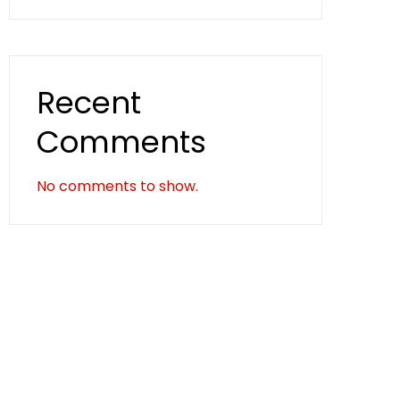
Recent
Comments
No comments to show.