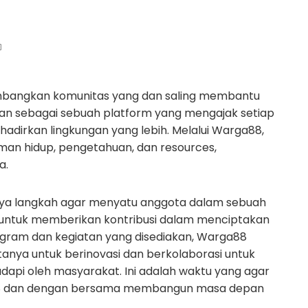
mbangkan komunitas yang dan saling membantu
an sebagai sebuah platform yang mengajak setiap
ghadirkan lingkungan yang lebih. Melalui Warga88,
man hidup, pengetahuan, dan resources,
a.
ya langkah agar menyatu anggota dalam sebuah
 untuk memberikan kontribusi dalam menciptakan
ogram dan kegiatan yang disediakan, Warga88
nya untuk berinovasi dan berkolaborasi untuk
api oleh masyarakat. Ini adalah waktu yang agar
88 dan dengan bersama membangun masa depan