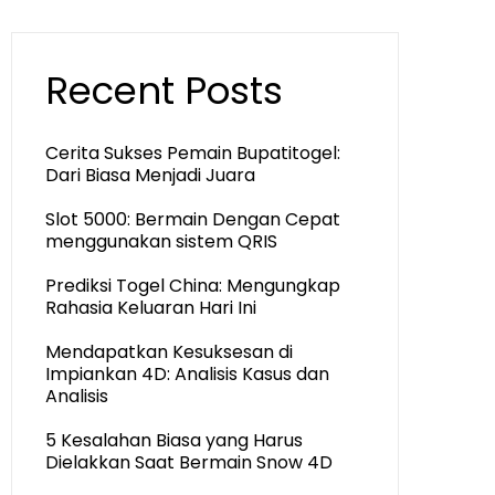
Recent Posts
Cerita Sukses Pemain Bupatitogel:
Dari Biasa Menjadi Juara
Slot 5000: Bermain Dengan Cepat
menggunakan sistem QRIS
Prediksi Togel China: Mengungkap
Rahasia Keluaran Hari Ini
Mendapatkan Kesuksesan di
Impiankan 4D: Analisis Kasus dan
Analisis
5 Kesalahan Biasa yang Harus
Dielakkan Saat Bermain Snow 4D