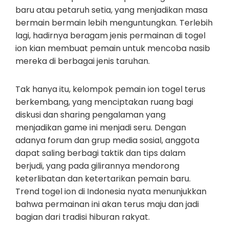
baru atau petaruh setia, yang menjadikan masa
bermain bermain lebih menguntungkan. Terlebih
lagi, hadirnya beragam jenis permainan di togel
ion kian membuat pemain untuk mencoba nasib
mereka di berbagai jenis taruhan.
Tak hanya itu, kelompok pemain ion togel terus
berkembang, yang menciptakan ruang bagi
diskusi dan sharing pengalaman yang
menjadikan game ini menjadi seru. Dengan
adanya forum dan grup media sosial, anggota
dapat saling berbagi taktik dan tips dalam
berjudi, yang pada gilirannya mendorong
keterlibatan dan ketertarikan pemain baru.
Trend togel ion di Indonesia nyata menunjukkan
bahwa permainan ini akan terus maju dan jadi
bagian dari tradisi hiburan rakyat.