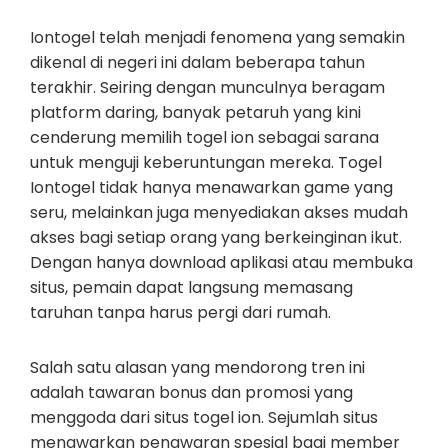
Iontogel telah menjadi fenomena yang semakin
dikenal di negeri ini dalam beberapa tahun
terakhir. Seiring dengan munculnya beragam
platform daring, banyak petaruh yang kini
cenderung memilih togel ion sebagai sarana
untuk menguji keberuntungan mereka. Togel
Iontogel tidak hanya menawarkan game yang
seru, melainkan juga menyediakan akses mudah
akses bagi setiap orang yang berkeinginan ikut.
Dengan hanya download aplikasi atau membuka
situs, pemain dapat langsung memasang
taruhan tanpa harus pergi dari rumah.
Salah satu alasan yang mendorong tren ini
adalah tawaran bonus dan promosi yang
menggoda dari situs togel ion. Sejumlah situs
menawarkan penawaran spesial bagi member