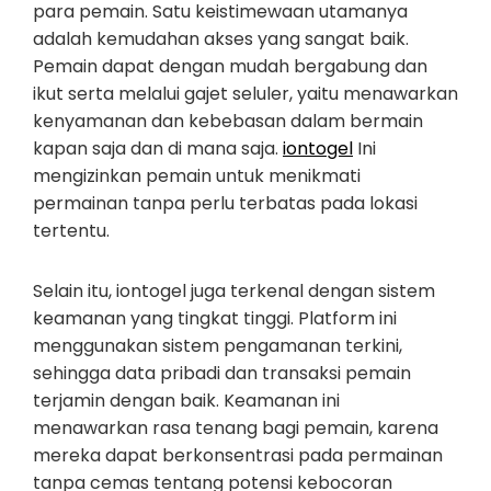
para pemain. Satu keistimewaan utamanya
adalah kemudahan akses yang sangat baik.
Pemain dapat dengan mudah bergabung dan
ikut serta melalui gajet seluler, yaitu menawarkan
kenyamanan dan kebebasan dalam bermain
kapan saja dan di mana saja.
iontogel
Ini
mengizinkan pemain untuk menikmati
permainan tanpa perlu terbatas pada lokasi
tertentu.
Selain itu, iontogel juga terkenal dengan sistem
keamanan yang tingkat tinggi. Platform ini
menggunakan sistem pengamanan terkini,
sehingga data pribadi dan transaksi pemain
terjamin dengan baik. Keamanan ini
menawarkan rasa tenang bagi pemain, karena
mereka dapat berkonsentrasi pada permainan
tanpa cemas tentang potensi kebocoran