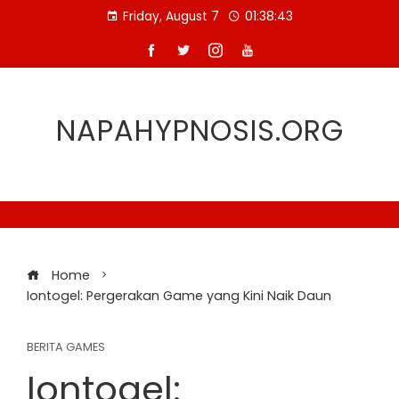
Skip
Friday, August 7
01:38:43
to
content
NAPAHYPNOSIS.ORG
Home
Iontogel: Pergerakan Game yang Kini Naik Daun
BERITA GAMES
Iontogel: