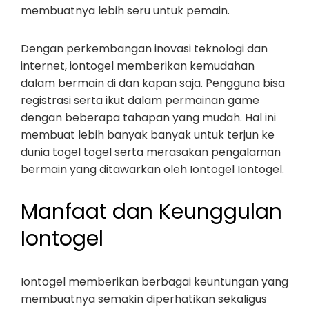
membuatnya lebih seru untuk pemain.
Dengan perkembangan inovasi teknologi dan
internet, iontogel memberikan kemudahan
dalam bermain di dan kapan saja. Pengguna bisa
registrasi serta ikut dalam permainan game
dengan beberapa tahapan yang mudah. Hal ini
membuat lebih banyak banyak untuk terjun ke
dunia togel togel serta merasakan pengalaman
bermain yang ditawarkan oleh Iontogel Iontogel.
Manfaat dan Keunggulan
Iontogel
Iontogel memberikan berbagai keuntungan yang
membuatnya semakin diperhatikan sekaligus