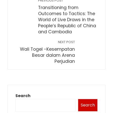
PREVIOUS POST
Transitioning from
Outcomes to Tactics: The
World of Live Draws in the
People’s Republic of China
and Cambodia
NEXT POST
Wali Togel -Kesempatan
Besar dalam Arena
Perjudian
Search
Search