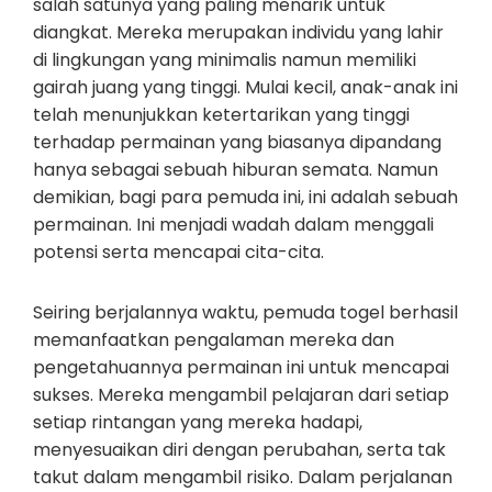
salah satunya yang paling menarik untuk
diangkat. Mereka merupakan individu yang lahir
di lingkungan yang minimalis namun memiliki
gairah juang yang tinggi. Mulai kecil, anak-anak ini
telah menunjukkan ketertarikan yang tinggi
terhadap permainan yang biasanya dipandang
hanya sebagai sebuah hiburan semata. Namun
demikian, bagi para pemuda ini, ini adalah sebuah
permainan. Ini menjadi wadah dalam menggali
potensi serta mencapai cita-cita.
Seiring berjalannya waktu, pemuda togel berhasil
memanfaatkan pengalaman mereka dan
pengetahuannya permainan ini untuk mencapai
sukses. Mereka mengambil pelajaran dari setiap
setiap rintangan yang mereka hadapi,
menyesuaikan diri dengan perubahan, serta tak
takut dalam mengambil risiko. Dalam perjalanan