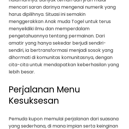
mencari saran darinya mengenai numerik yang
harus dipilihnya. Situasi ini semakin
menggerakkan Anak muda Togel untuk terus
menyelidiki ilmu dan memperdalam
pengetahuannya tentang permainan. Dari
amatir yang hanya sekedar berjudi sendiri-
sendiri, ia bertransformasi menjadi sosok yang
dihormati di komunitas komunitasnya, dengan
cita-cita untuk mendapatkan keberhasilan yang
lebih besar.
Perjalanan Menu
Kesuksesan
Pemuda kupon memulai perjalanan dari suasana
yang sederhana, di mana impian serta keinginan