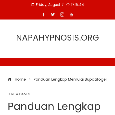
Skip
Friday, August 7
17:15:45
to
content
NAPAHYPNOSIS.ORG
Home
Panduan Lengkap Memulai Bupatitogel
BERITA GAMES
Panduan Lengkap