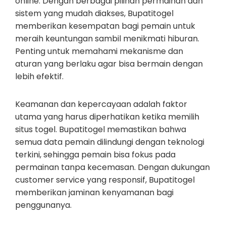
online. Dengan berbagai pilihan permainan dan
sistem yang mudah diakses, Bupatitogel
memberikan kesempatan bagi pemain untuk
meraih keuntungan sambil menikmati hiburan.
Penting untuk memahami mekanisme dan
aturan yang berlaku agar bisa bermain dengan
lebih efektif.
Keamanan dan kepercayaan adalah faktor
utama yang harus diperhatikan ketika memilih
situs togel. Bupatitogel memastikan bahwa
semua data pemain dilindungi dengan teknologi
terkini, sehingga pemain bisa fokus pada
permainan tanpa kecemasan. Dengan dukungan
customer service yang responsif, Bupatitogel
memberikan jaminan kenyamanan bagi
penggunanya.