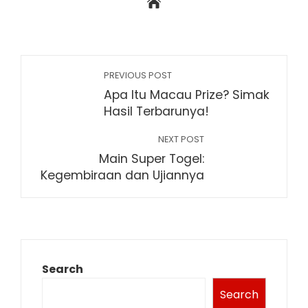
PREVIOUS POST
Apa Itu Macau Prize? Simak
Hasil Terbarunya!
NEXT POST
Main Super Togel:
Kegembiraan dan Ujiannya
Search
Search