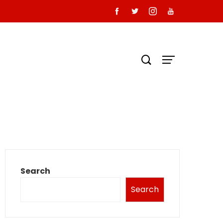
Search
Search