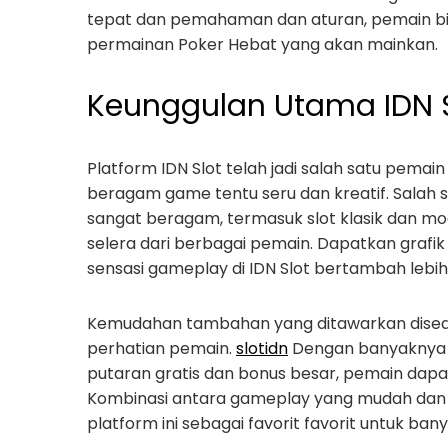
tepat dan pemahaman dan aturan, pemain b
permainan Poker Hebat yang akan mainkan.
Keunggulan Utama IDN 
Platform IDN Slot telah jadi salah satu pema
beragam game tentu seru dan kreatif. Salah 
sangat beragam, termasuk slot klasik dan 
selera dari berbagai pemain. Dapatkan grafi
sensasi gameplay di IDN Slot bertambah leb
Kemudahan tambahan yang ditawarkan disedia
perhatian pemain.
slotidn
Dengan banyaknya p
putaran gratis dan bonus besar, pemain dap
Kombinasi antara gameplay yang mudah dan
platform ini sebagai favorit favorit untuk ban