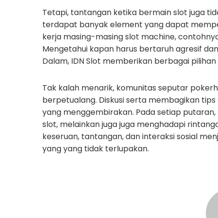
Tetapi, tantangan ketika bermain slot juga t
terdapat banyak element yang dapat mempe
kerja masing-masing slot machine, contohnya 
Mengetahui kapan harus bertaruh agresif da
Dalam, IDN Slot memberikan berbagai pilihan 
Tak kalah menarik, komunitas seputar poke
berpetualang. Diskusi serta membagikan tip
yang menggembirakan. Pada setiap putaran
slot, melainkan juga juga menghadapi rintang
keseruan, tantangan, dan interaksi sosial me
yang yang tidak terlupakan.