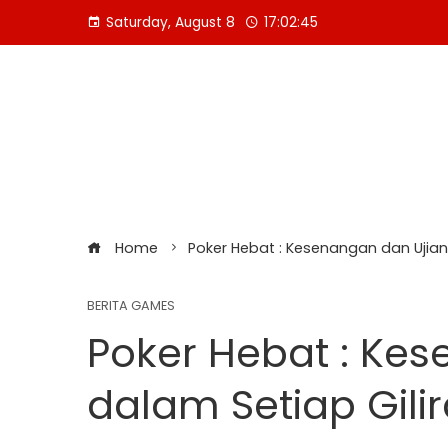
Skip
Saturday, August 8
17:02:46
to
content
Home
Poker Hebat : Kesenangan dan Ujian
BERITA GAMES
Poker Hebat : Ke
dalam Setiap Gili