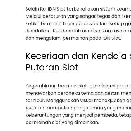
Selain itu, IDN Slot terkenal akan sistem kea
Melalui peraturan yang sangat tegas dan lis
ketika bermain. Transparansi dalam setiap g
diandalkan. Keadaan ini menawarkan rasa am
dan mengalami permainan pada IDN Slot.
Keceriaan dan Kendala
Putaran Slot
Kegembiraan bermain slot bisa dialami pada 
menawarkan beraneka tema dan desain mena
terhibur. Menggunakan visual menakjubkan 
putaran merupakan pengalaman yang mendeba
keberuntungan yang menjadi pembeda, tetapi
permainan slot yang dimainkan.