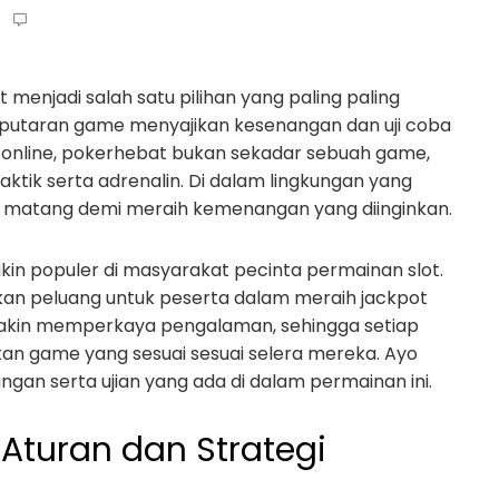
menjadi salah satu pilihan yang paling paling
ap putaran game menyajikan kesenangan dan uji coba
i online, pokerhebat bukan sekadar sebuah game,
ktik serta adrenalin. Di dalam lingkungan yang
an matang demi meraih kemenangan yang diinginkan.
makin populer di masyarakat pecinta permainan slot.
an peluang untuk peserta dalam meraih jackpot
emakin memperkaya pengalaman, sehingga setiap
an game yang sesuai sesuai selera mereka. Ayo
ngan serta ujian yang ada di dalam permainan ini.
Aturan dan Strategi