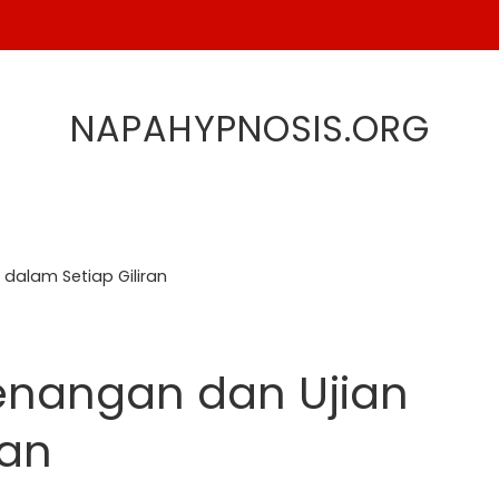
NAPAHYPNOSIS.ORG
 dalam Setiap Giliran
senangan dan Ujian
ran