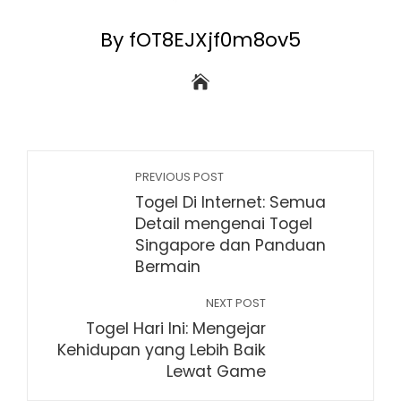
By fOT8EJXjf0m8ov5
PREVIOUS POST
Togel Di Internet: Semua
Detail mengenai Togel
Singapore dan Panduan
Bermain
NEXT POST
Togel Hari Ini: Mengejar
Kehidupan yang Lebih Baik
Lewat Game