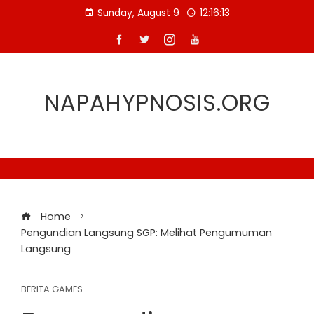
Skip
Sunday, August 9
12:16:13
to
content
NAPAHYPNOSIS.ORG
Home
Pengundian Langsung SGP: Melihat Pengumuman
Langsung
BERITA GAMES