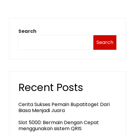
Search
Search
Recent Posts
Cerita Sukses Pemain Bupatitogel: Dari
Biasa Menjadi Juara
Slot 5000: Bermain Dengan Cepat
menggunakan sistem QRIS