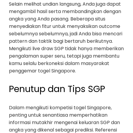
Selain melihat undian langsung, Anda juga dapat
mengambil hasil serta membandingkan dengan
angka yang Anda pasang. Beberapa situs
menyediakan fitur untuk menyaksikan outcome
sebelumnya sebelumnya, jadi Anda bisa mencari
pattern dan taktik bagi bertaruh berikutnya.
Mengikuti live draw SGP tidak hanya memberikan
pengalaman super seru, tetapi juga membantu
kamu selalu berkoneksi dalam masyarakat
penggemar togel Singapore.
Penutup dan Tips SGP
Dalam mengikuti kompetisi togel Singapore,
penting untuk senantiasa memperhatikan
informasi mutakhir mengenai keluaran SGP dan
angka yang dikenal sebagai prediksi. Referensi