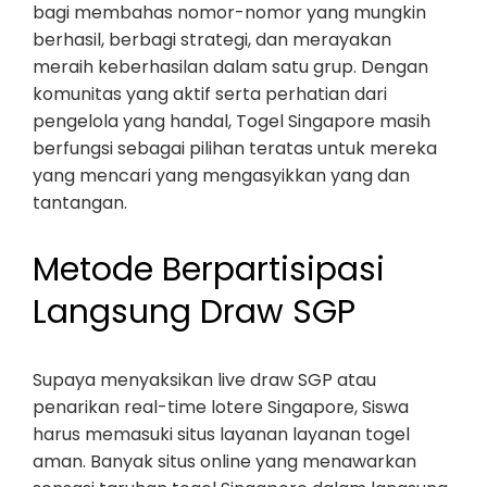
bagi membahas nomor-nomor yang mungkin
berhasil, berbagi strategi, dan merayakan
meraih keberhasilan dalam satu grup. Dengan
komunitas yang aktif serta perhatian dari
pengelola yang handal, Togel Singapore masih
berfungsi sebagai pilihan teratas untuk mereka
yang mencari yang mengasyikkan yang dan
tantangan.
Metode Berpartisipasi
Langsung Draw SGP
Supaya menyaksikan live draw SGP atau
penarikan real-time lotere Singapore, Siswa
harus memasuki situs layanan layanan togel
aman. Banyak situs online yang menawarkan