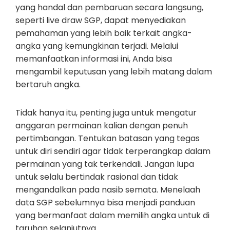
yang handal dan pembaruan secara langsung,
seperti live draw SGP, dapat menyediakan
pemahaman yang lebih baik terkait angka-
angka yang kemungkinan terjadi. Melalui
memanfaatkan informasi ini, Anda bisa
mengambil keputusan yang lebih matang dalam
bertaruh angka.
Tidak hanya itu, penting juga untuk mengatur
anggaran permainan kalian dengan penuh
pertimbangan. Tentukan batasan yang tegas
untuk diri sendiri agar tidak terperangkap dalam
permainan yang tak terkendali. Jangan lupa
untuk selalu bertindak rasional dan tidak
mengandalkan pada nasib semata. Menelaah
data SGP sebelumnya bisa menjadi panduan
yang bermanfaat dalam memilih angka untuk di
taruhan selanjutnya.