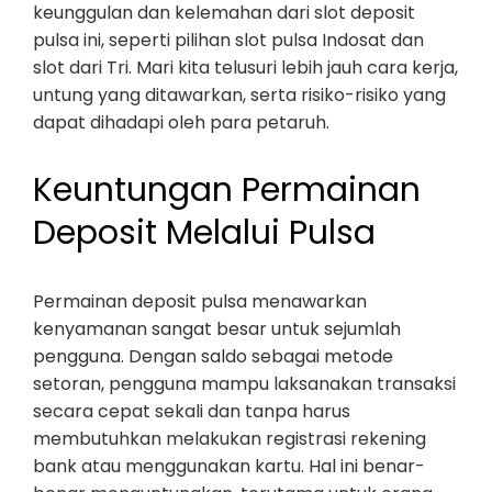
keunggulan dan kelemahan dari slot deposit
pulsa ini, seperti pilihan slot pulsa Indosat dan
slot dari Tri. Mari kita telusuri lebih jauh cara kerja,
untung yang ditawarkan, serta risiko-risiko yang
dapat dihadapi oleh para petaruh.
Keuntungan Permainan
Deposit Melalui Pulsa
Permainan deposit pulsa menawarkan
kenyamanan sangat besar untuk sejumlah
pengguna. Dengan saldo sebagai metode
setoran, pengguna mampu laksanakan transaksi
secara cepat sekali dan tanpa harus
membutuhkan melakukan registrasi rekening
bank atau menggunakan kartu. Hal ini benar-