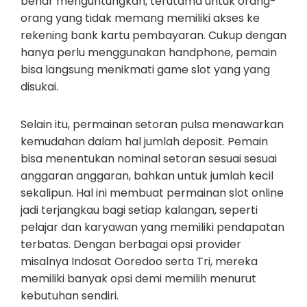
benar menguntungkan, terutama untuk orang-
orang yang tidak memang memiliki akses ke
rekening bank kartu pembayaran. Cukup dengan
hanya perlu menggunakan handphone, pemain
bisa langsung menikmati game slot yang yang
disukai.
Selain itu, permainan setoran pulsa menawarkan
kemudahan dalam hal jumlah deposit. Pemain
bisa menentukan nominal setoran sesuai sesuai
anggaran anggaran, bahkan untuk jumlah kecil
sekalipun. Hal ini membuat permainan slot online
jadi terjangkau bagi setiap kalangan, seperti
pelajar dan karyawan yang memiliki pendapatan
terbatas. Dengan berbagai opsi provider
misalnya Indosat Ooredoo serta Tri, mereka
memiliki banyak opsi demi memilih menurut
kebutuhan sendiri.