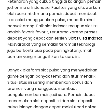
ketenaran yang cukup tinggi di kalangan pemain
judi online di Indonesia. Fasilitas yang ditawarkan
oleh cara ini, di mana pemain dapat membuat
transaksi menggunakan pulsa, menarik minat
banyak orang. Baik slot indosat maupun slot tri
adalah favorit favorit, terutama karena proses
deposit yang cepat dan efisien.
Slot Pulsa Indosat
Masyarakat yang semakin terampil teknologi
juga berkontribusi pada peningkatan jumlah
pemain yang mengalihkan ke cara ini.
Banyak platform slot pulsa yang menyediakan
game dengan banyak tema dan fitur menarik.
Situs-situs ini sering memberikan bonus dan
promosi yang menggoda, membuat
pengalaman bermain jadi seru. Pemain dapat
menemukan slot deposit tri dan slot deposit
pulsa lainnya dengan cepat melalui cari online.