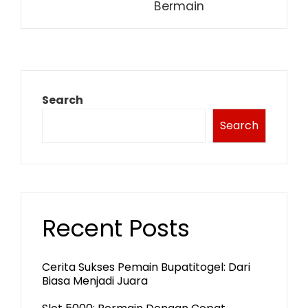
Bermain
Search
Search
Recent Posts
Cerita Sukses Pemain Bupatitogel: Dari
Biasa Menjadi Juara