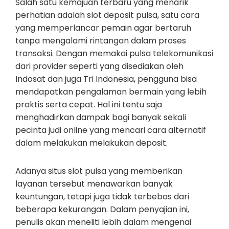
Salah satu kemajuan terbaru yang menarik
perhatian adalah slot deposit pulsa, satu cara
yang memperlancar pemain agar bertaruh
tanpa mengalami rintangan dalam proses
transaksi. Dengan memakai pulsa telekomunikasi
dari provider seperti yang disediakan oleh
Indosat dan juga Tri Indonesia, pengguna bisa
mendapatkan pengalaman bermain yang lebih
praktis serta cepat. Hal ini tentu saja
menghadirkan dampak bagi banyak sekali
pecinta judi online yang mencari cara alternatif
dalam melakukan melakukan deposit.
Adanya situs slot pulsa yang memberikan
layanan tersebut menawarkan banyak
keuntungan, tetapi juga tidak terbebas dari
beberapa kekurangan. Dalam penyajian ini,
penulis akan meneliti lebih dalam mengenai