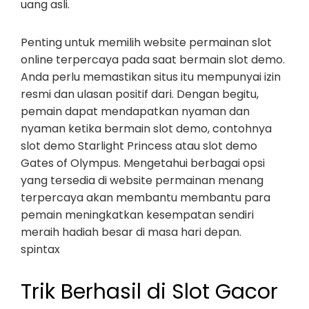
uang asli.
Penting untuk memilih website permainan slot
online terpercaya pada saat bermain slot demo.
Anda perlu memastikan situs itu mempunyai izin
resmi dan ulasan positif dari. Dengan begitu,
pemain dapat mendapatkan nyaman dan
nyaman ketika bermain slot demo, contohnya
slot demo Starlight Princess atau slot demo
Gates of Olympus. Mengetahui berbagai opsi
yang tersedia di website permainan menang
terpercaya akan membantu membantu para
pemain meningkatkan kesempatan sendiri
meraih hadiah besar di masa hari depan.
spintax
Trik Berhasil di Slot Gacor