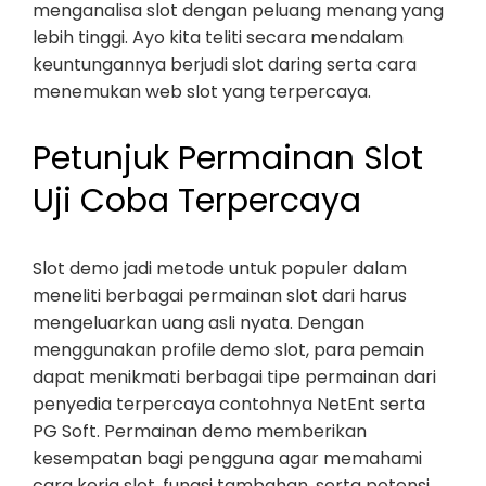
menganalisa slot dengan peluang menang yang
lebih tinggi. Ayo kita teliti secara mendalam
keuntungannya berjudi slot daring serta cara
menemukan web slot yang terpercaya.
Petunjuk Permainan Slot
Uji Coba Terpercaya
Slot demo jadi metode untuk populer dalam
meneliti berbagai permainan slot dari harus
mengeluarkan uang asli nyata. Dengan
menggunakan profile demo slot, para pemain
dapat menikmati berbagai tipe permainan dari
penyedia terpercaya contohnya NetEnt serta
PG Soft. Permainan demo memberikan
kesempatan bagi pengguna agar memahami
cara kerja slot, fungsi tambahan, serta potensi