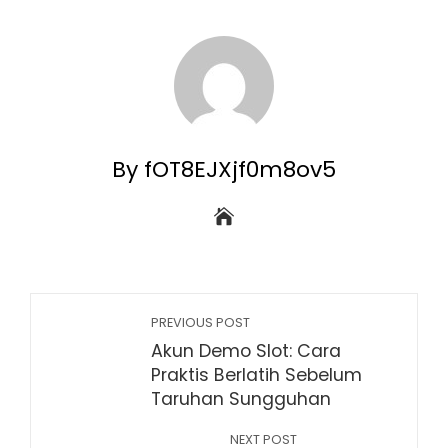
By fOT8EJXjf0m8ov5
PREVIOUS POST
Akun Demo Slot: Cara
Praktis Berlatih Sebelum
Taruhan Sungguhan
NEXT POST