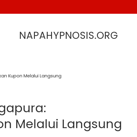
NAPAHYPNOSIS.ORG
ikan Kupon Melalui Langsung
ngapura:
n Melalui Langsung