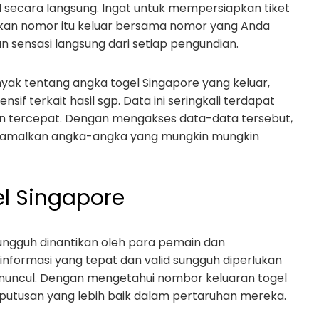
secara langsung. Ingat untuk mempersiapkan tiket
kkan nomor itu keluar bersama nomor yang Anda
 sensasi langsung dari setiap pengundian.
nyak tentang angka togel Singapore yang keluar,
f terkait hasil sgp. Data ini seringkali terdapat
aran tercepat. Dengan mengakses data-data tersebut,
eramalkan angka-angka yang mungkin mungkin
el Singapore
sungguh dinantikan oleh para pemain dan
 informasi yang tepat dan valid sungguh diperlukan
uncul. Dengan mengetahui nombor keluaran togel
putusan yang lebih baik dalam pertaruhan mereka.