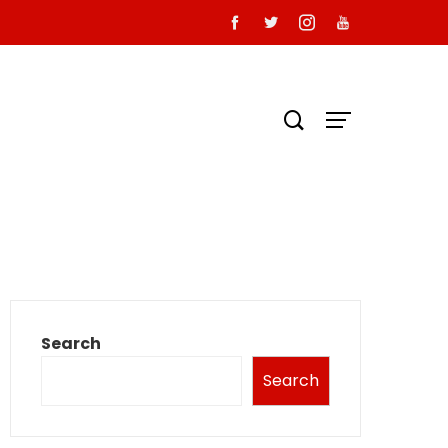
Search
Search