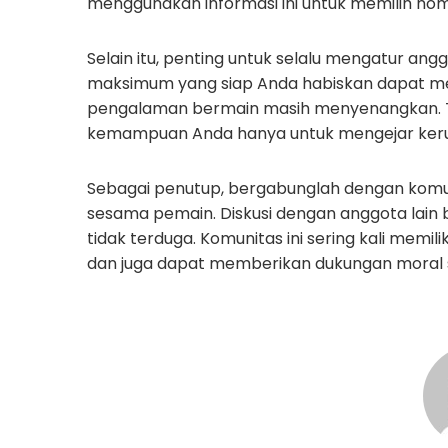
menggunakan informasi ini untuk memilih nom
Selain itu, penting untuk selalu mengatur an
maksimum yang siap Anda habiskan dapat m
pengalaman bermain masih menyenangkan. Tid
kemampuan Anda hanya untuk mengejar keru
Sebagai penutup, bergabunglah dengan komuni
sesama pemain. Diskusi dengan anggota lain
tidak terduga. Komunitas ini sering kali memil
dan juga dapat memberikan dukungan moral 