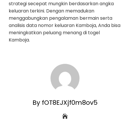
strategi secepat mungkin berdasarkan angka
keluaran terkini. Dengan memadukan
menggabungkan pengalaman bermain serta
analisis data nomor keluaran Kamboja, Anda bisa
meningkatkan peluang menang di togel
Kamboja.
By fOT8EJXjf0m8ov5