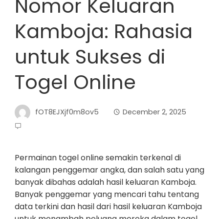
Nomor Keluaran
Kamboja: Rahasia
untuk Sukses di
Togel Online
fOT8EJXjf0m8ov5
December 2, 2025
Permainan togel online semakin terkenal di
kalangan penggemar angka, dan salah satu yang
banyak dibahas adalah hasil keluaran Kamboja.
Banyak penggemar yang mencari tahu tentang
data terkini dan hasil dari hasil keluaran Kamboja
untuk menambah peluang mereka dalam togel.