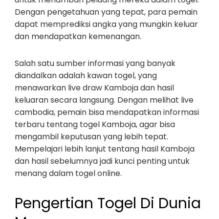
Dengan pengetahuan yang tepat, para pemain
dapat memprediksi angka yang mungkin keluar
dan mendapatkan kemenangan.
Salah satu sumber informasi yang banyak
diandalkan adalah kawan togel, yang
menawarkan live draw Kamboja dan hasil
keluaran secara langsung. Dengan melihat live
cambodia, pemain bisa mendapatkan informasi
terbaru tentang togel Kamboja, agar bisa
mengambil keputusan yang lebih tepat.
Mempelajari lebih lanjut tentang hasil Kamboja
dan hasil sebelumnya jadi kunci penting untuk
menang dalam togel online.
Pengertian Togel Di Dunia