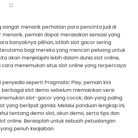
 sangat menarik perhatian para pencinta judi di
ur menarik, pemain dapat merasakan sensasi yang
a banyaknya pilihan, istilah slot gacor sering
, terutama bagi mereka yang mencari peluang untuk
ta akan menjelajahi lebih dalam dunia slot online,
cara menemukan situs slot online yang terpercaya.
penyedia seperti Pragmatic Play, pemain kini
ba berbagai slot demo sebelum memainkan versi
enemukan slot-gacor yang cocok, dan yang paling
 yang berlipat ganda. Melalui panduan lengkap ini,
ui tentang demo slot, akun demo, serta tips dan
ot online. Bersiaplah untuk sebuah petualangan
 yang penuh keajaiban.