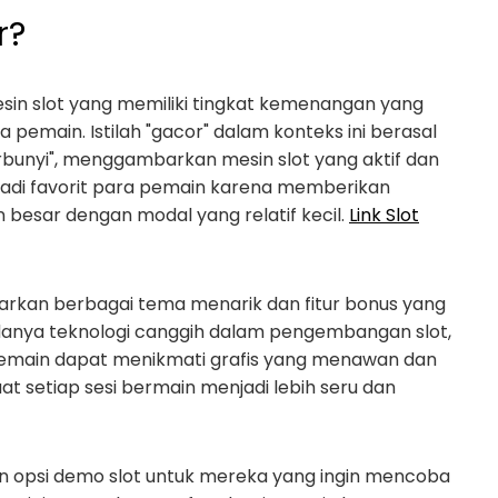
r?
sin slot yang memiliki tingkat kemenangan yang
pemain. Istilah "gacor" dalam konteks ini berasal
erbunyi", menggambarkan mesin slot yang aktif dan
adi favorit para pemain karena memberikan
esar dengan modal yang relatif kecil.
Link Slot
arkan berbagai tema menarik dan fitur bonus yang
ya teknologi canggih dalam pengembangan slot,
 pemain dapat menikmati grafis yang menawan dan
t setiap sesi bermain menjadi lebih seru dan
akan opsi demo slot untuk mereka yang ingin mencoba