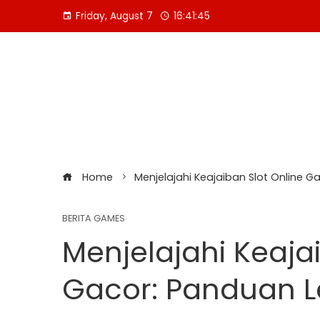
Skip
Friday, August 7
16:41:46
to
content
Home
Menjelajahi Keajaiban Slot Online 
BERITA GAMES
Menjelajahi Keaja
Gacor: Panduan 