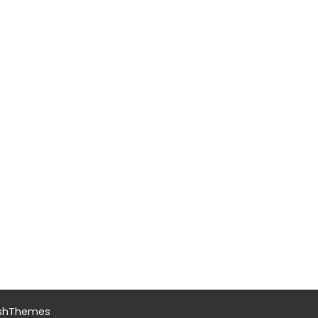
shThemes