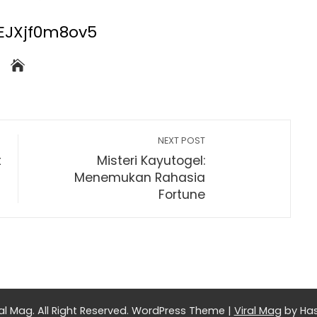
8EJXjf0m8ov5
NEXT POST
t
Misteri Kayutogel:
Menemukan Rahasia
Fortune
al Mag. All Right Reserved.
WordPress Theme
|
Viral Mag
by Ha