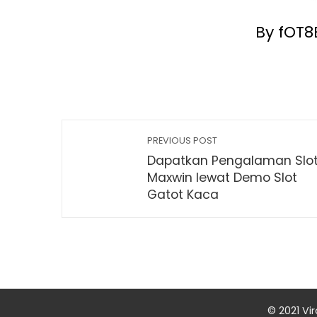
By fOT
PREVIOUS POST
Dapatkan Pengalaman Slo
Maxwin lewat Demo Slot
Gatot Kaca
© 2021 Vir