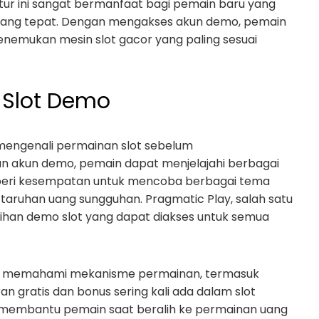
tur ini sangat bermanfaat bagi pemain baru yang
i yang tepat. Dengan mengakses akun demo, pemain
emukan mesin slot gacor yang paling sesuai
Slot Demo
mengenali permainan slot sebelum
 akun demo, pemain dapat menjelajahi berbagai
i memberi kesempatan untuk mencoba berbagai tema
 taruhan uang sungguhan. Pragmatic Play, salah satu
han demo slot yang dapat diakses untuk semua
uk memahami mekanisme permainan, termasuk
ran gratis dan bonus sering kali ada dalam slot
t membantu pemain saat beralih ke permainan uang