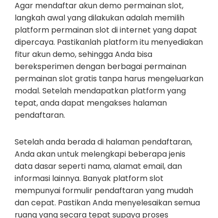
Agar mendaftar akun demo permainan slot,
langkah awal yang dilakukan adalah memilih
platform permainan slot di internet yang dapat
dipercaya. Pastikanlah platform itu menyediakan
fitur akun demo, sehingga Anda bisa
bereksperimen dengan berbagai permainan
permainan slot gratis tanpa harus mengeluarkan
modal. Setelah mendapatkan platform yang
tepat, anda dapat mengakses halaman
pendaftaran.
Setelah anda berada di halaman pendaftaran,
Anda akan untuk melengkapi beberapa jenis
data dasar seperti nama, alamat email, dan
informasi lainnya. Banyak platform slot
mempunyai formulir pendaftaran yang mudah
dan cepat. Pastikan Anda menyelesaikan semua
ruang yang secara tepat supaya proses