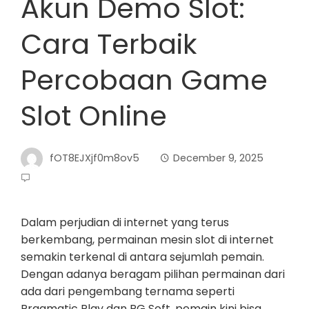
Akun Demo Slot:
Cara Terbaik
Percobaan Game
Slot Online
fOT8EJXjf0m8ov5
December 9, 2025
Dalam perjudian di internet yang terus
berkembang, permainan mesin slot di internet
semakin terkenal di antara sejumlah pemain.
Dengan adanya beragam pilihan permainan dari
ada dari pengembang ternama seperti
Pragmatic Play dan PG Soft, pemain kini bisa