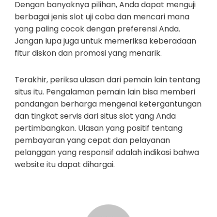
Dengan banyaknya pilihan, Anda dapat menguji
berbagai jenis slot uji coba dan mencari mana
yang paling cocok dengan preferensi Anda.
Jangan lupa juga untuk memeriksa keberadaan
fitur diskon dan promosi yang menarik.
Terakhir, periksa ulasan dari pemain lain tentang
situs itu. Pengalaman pemain lain bisa memberi
pandangan berharga mengenai ketergantungan
dan tingkat servis dari situs slot yang Anda
pertimbangkan. Ulasan yang positif tentang
pembayaran yang cepat dan pelayanan
pelanggan yang responsif adalah indikasi bahwa
website itu dapat dihargai.