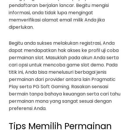
pendaftaran berjalan lancar. Begitu mengisi
informasi, anda tidak lupa mengingat
memverifikasi alamat email milik Anda jika
diperlukan.
Begitu anda sukses melakukan registrasi, Anda
dapat mendapatkan hak akses ke profil uji coba
permainan slot. Masuklah pada akun Anda serta
cari opsi untuk mencoba game slot demo. Pada
titik ini, Anda bisa menelusuri berbagai jenis
permainan dari provider antara lain Pragmatic
Play serta PG Soft Gaming. Rasakan sensasi
bermain tanpa bahaya keuangan serta cari tahu
permainan mana yang sangat sesuai dengan
preferensi Anda.
Tips Memilih Permainan