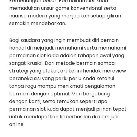
kemenangan besar. Permainan slot kuda
memadukan unsur game konvensional serta
nuansa modern yang menjadikan setiap giliran
semakin mendebarkan.
Bagi saudara yang ingin membuat diri pemain
handal di meja judi, memahami serta memahami
permainan slot kuda adalah tahapan awal yang
sangat krusial. Dari metode bermain sampai
strategi yang efektif, artikel ini hendak mereview
beraneka sisi yang perlu perlu Anda ketahui
tanpa ragu mampu menikmati pengalaman
bermain dengan optimal. Mari bergabung
dengan kami, serta temukan seperti apa
permainan slot kuda dapat menjadi pilihan tepat
untuk mendapatkan keberhasilan di alam judi
online.