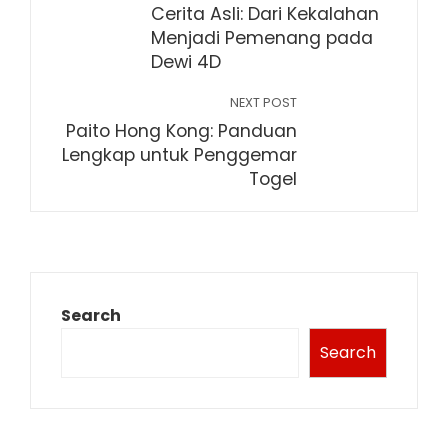
Cerita Asli: Dari Kekalahan
Menjadi Pemenang pada
Dewi 4D
NEXT POST
Paito Hong Kong: Panduan
Lengkap untuk Penggemar
Togel
Search
Search