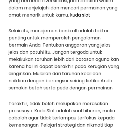
yang berbeda diversifikasi, jadi habiskan waktu
dalam menjelajahi dan mencari permainan yang
amat menarik untuk kamu.
kuda slot
Selain itu, manajemen bankroll adalah faktor
penting untuk memperoleh pengalaman
bermain Anda. Tentukan anggaran yang jelas
jelas dan patuhi itu. Jangan tergoda untuk
melakukan taruhan lebih dari batasan aguna kan
karena hal ini dapat berakhir pada kerugian yang
diinginkan. Mulailah dari taruhan kecil dan
naikkan dengan berangsur seiring ketika Anda
semakin betah serta pede dengan permainan.
Terakhir, tidak boleh melupakan merasakan
prosesnya. Kuda Slot adalah soal hiburan, maka
cobalah agar tidak terlampau terfokus kepada
kemenangan. Pelajari strategi dan nikmati tiap