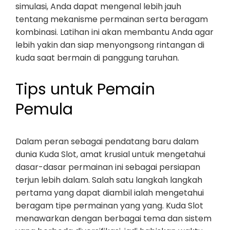
simulasi, Anda dapat mengenal lebih jauh
tentang mekanisme permainan serta beragam
kombinasi. Latihan ini akan membantu Anda agar
lebih yakin dan siap menyongsong rintangan di
kuda saat bermain di panggung taruhan.
Tips untuk Pemain
Pemula
Dalam peran sebagai pendatang baru dalam
dunia Kuda Slot, amat krusial untuk mengetahui
dasar-dasar permainan ini sebagai persiapan
terjun lebih dalam. Salah satu langkah langkah
pertama yang dapat diambil ialah mengetahui
beragam tipe permainan yang yang. Kuda Slot
menawarkan dengan berbagai tema dan sistem