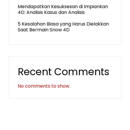
Mendapatkan Kesuksesan di Impiankan
4D: Analisis Kasus dan Analisis
5 Kesalahan Biasa yang Harus Dielakkan
Saat Bermain Snow 4D
Recent Comments
No comments to show.