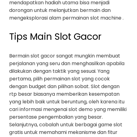
mendapatkan hadiah utama bisa menjadi
dorongan untuk melanjutkan bermain dan
mengeksplorasi alam permainan slot machine .
Tips Main Slot Gacor
Bermain slot gacor sangat mungkin membuat
perjalanan yang seru dan menghasilkan apabila
dilakukan dengan taktik yang sesuai. Yang
pertama, pilih permainan slot yang cocok
dengan budget dan pilihan sobat. Slot dengan
rtp besar biasanya memberikan kesempatan
yang lebih baik untuk beruntung, oleh karena itu
cari informasi mengenai slot demo yang memiliki
persentase pengembalian yang besar.
Selanjutnya, cobalah untuk berbagai game slot
gratis untuk memahami mekanisme dan fitur