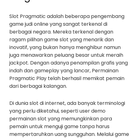
Slot Pragmatic adalah beberapa pengembang
game judi online yang sangat terkenal di
berbagai negara. Mereka terkenal dengan
ragam pilihan game slot yang menarik dan
inovatif, yang bukan hanya menghibur namun
juga menawarkan peluang besar untuk meraih
jackpot. Dengan adanya penampilan grafis yang
indah dan gameplay yang lancar, Permainan
Pragmatic Play telah berhasil memikat pemain
dari berbagai kalangan.
Di dunia slot di internet, ada banyak terminologi
yang perlu diketahui, seperti user demo
permainan slot yang memungkinkan para
pemain untuk menguji game tanpa harus
mempertaruhkan uang sungguhan. Melalui game