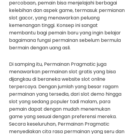
percobaan, pemain bisa menjelajahi berbagai
kelebihan dan aspek game, termasuk permianan
slot gacor, yang menawarkan peluang
kemenangan tinggi. Konsep ini sangat
membantu bagi pemain baru yang ingin belajar
bagaimana fungsi permainan sebelum bermula
bermain dengan uang asli.
Di samping itu, Permainan Pragmatic juga
menawarkan permainan slot gratis yang bisa
dijangkau di beraneka website slot online
terpercaya. Dengan jumlah yang besar ragam
permainan yang tersedia, dari slot demo hingga
slot yang sedang populer tadi malam, para
pemain dapat dengan mudah menemukan
game yang sesuai dengan preferensi mereka.
Secara keseluruhan, Permainan Pragmatic
menyediakan cita rasa permainan yang seru dan