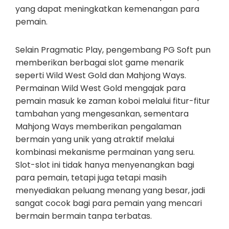
yang dapat meningkatkan kemenangan para
pemain.
Selain Pragmatic Play, pengembang PG Soft pun
memberikan berbagai slot game menarik
seperti Wild West Gold dan Mahjong Ways.
Permainan Wild West Gold mengajak para
pemain masuk ke zaman koboi melalui fitur-fitur
tambahan yang mengesankan, sementara
Mahjong Ways memberikan pengalaman
bermain yang unik yang atraktif melalui
kombinasi mekanisme permainan yang seru.
Slot-slot ini tidak hanya menyenangkan bagi
para pemain, tetapi juga tetapi masih
menyediakan peluang menang yang besar, jadi
sangat cocok bagi para pemain yang mencari
bermain bermain tanpa terbatas.