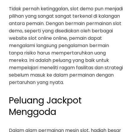
Tidak pernah ketinggalan, slot demo pun menjadi
pilihan yang sangat sangat terkenal di kalangan
antara pemain. Dengan bermain permainan slot
demo, seperti yang disediakan oleh berbagai
website slot online online, pemain dapat
mengalami langsung pengalaman bermain
tanpa risiko harus mempertaruhkan uang
mereka. Ini adalah peluang yang baik untuk
mempelajari meneliti ragam fasilitas dan strategi
sebelum masuk ke dalam permainan dengan
pertaruhan yang nyata.
Peluang Jackpot
Menggoda
Dalam alam permainan mesin slot, hadiah besar