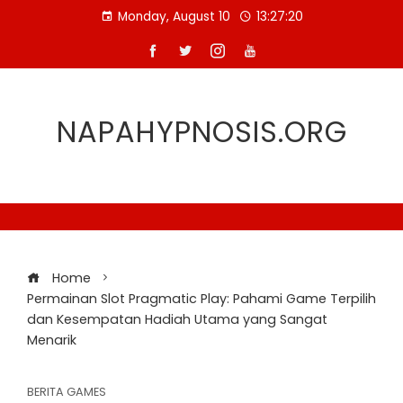
Skip
Monday, August 10
13:27:21
to
content
NAPAHYPNOSIS.ORG
Home
Permainan Slot Pragmatic Play: Pahami Game Terpilih
dan Kesempatan Hadiah Utama yang Sangat
Menarik
BERITA GAMES