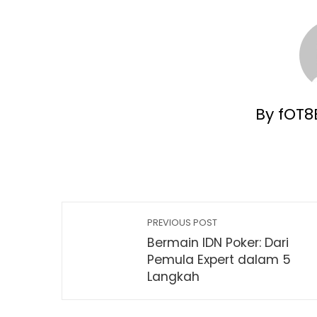
By fOT
PREVIOUS POST
Bermain IDN Poker: Dari
Pemula Expert dalam 5
Langkah