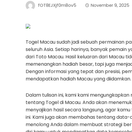
fOT8EJXjf0m8ov5
November 9, 2025
Togel Macau sudah jadi sebuah permainan pa
seluruh Asia. Setiap harinya, banyak pemain y
dari Toto Macau. Hasil keluaran dari Macau 
memenangkan hadiah besar, tapi juga menjadi
Dengan informasi yang tepat dan presisi, 
mendapatkan hadiah Macau yang diidamkan.
Dalam tulisan ini, kami kami mengungkapka
tentang Togel di Macau. Anda akan menemuk
menyajikan hasil secara langsung, agar ka
ini. Kami juga akan membahas tentang data-d
menolong Anda dalam membuat strategi berm
diri kamu untuk mendapatkan data komprehen