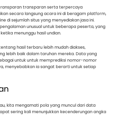
 transparan transparan serta terpercaya
an secara langsung acara ini di beragam platform,
line di sejumlah situs yang menyediakan jasa ini.
pengalaman unusual untuk beberapa peserta, yang
 ketika menunggu hasil undian.
entang hasil terbaru lebih mudah diakses,
 lebih baik dalam taruhan mereka. Data yang
n sebagai untuk untuk memprediksi nomor-nomor
ya, menyebabkan ia sangat berarti untuk setiap
aan
au, kita mengamati pola yang muncul dari data
dapat sering kali menunjukkan kecenderungan angka