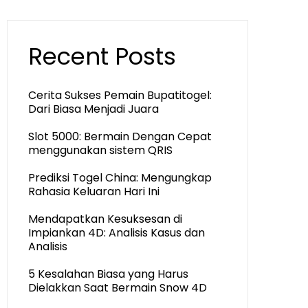
Recent Posts
Cerita Sukses Pemain Bupatitogel:
Dari Biasa Menjadi Juara
Slot 5000: Bermain Dengan Cepat
menggunakan sistem QRIS
Prediksi Togel China: Mengungkap
Rahasia Keluaran Hari Ini
Mendapatkan Kesuksesan di
Impiankan 4D: Analisis Kasus dan
Analisis
5 Kesalahan Biasa yang Harus
Dielakkan Saat Bermain Snow 4D