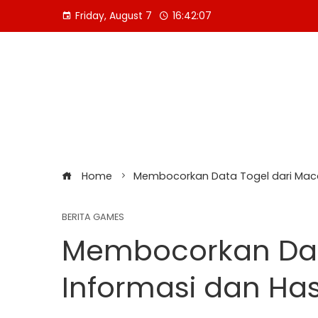
Skip
Friday, August 7
16:42:08
to
content
Home
Membocorkan Data Togel dari Macau
BERITA GAMES
Membocorkan Dat
Informasi dan Has