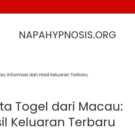
NAPAHYPNOSIS.ORG
: Informasi dan Hasil Keluaran Terbaru
a Togel dari Macau:
il Keluaran Terbaru