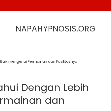
NAPAHYPNOSIS.ORG
 Baik mengenai Permainan dan Fasilitasnya
ahui Dengan Lebih
ermainan dan