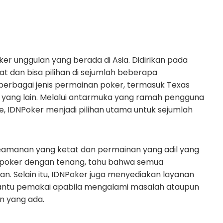
r unggulan yang berada di Asia. Didirikan pada
t dan bisa pilihan di sejumlah beberapa
berbagai jenis permainan poker, termasuk Texas
 yang lain. Melalui antarmuka yang ramah pengguna
, IDNPoker menjadi pilihan utama untuk sejumlah
 keamanan yang ketat dan permainan yang adil yang
poker dengan tenang, tahu bahwa semua
n. Selain itu, IDNPoker juga menyediakan layanan
bantu pemakai apabila mengalami masalah ataupun
n yang ada.