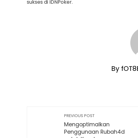
sukses di IDNPoker.
By fOT
PREVIOUS POST
Mengoptimalkan
Penggunaan Rubah4d