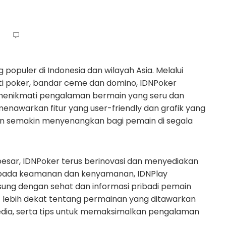
 populer di Indonesia dan wilayah Asia. Melalui
i poker, bandar ceme dan domino, IDNPoker
enikmati pengalaman bermain yang seru dan
enawarkan fitur yang user-friendly dan grafik yang
 semakin menyenangkan bagi pemain di segala
esar, IDNPoker terus berinovasi dan menyediakan
 pada keamanan dan kenyamanan, IDNPlay
ung dengan sehat dan informasi pribadi pemain
ihat lebih dekat tentang permainan yang ditawarkan
edia, serta tips untuk memaksimalkan pengalaman