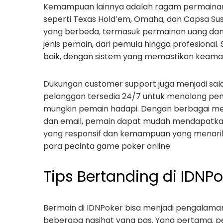
Kemampuan lainnya adalah ragam permainan 
seperti Texas Hold’em, Omaha, dan Capsa Sus
yang berbeda, termasuk permainan uang da
jenis pemain, dari pemula hingga profesional. S
baik, dengan sistem yang memastikan keaman
Dukungan customer support juga menjadi sal
pelanggan tersedia 24/7 untuk menolong pem
mungkin pemain hadapi. Dengan berbagai meto
dan email, pemain dapat mudah mendapatkan
yang responsif dan kemampuan yang menarik
para pecinta game poker online.
Tips Bertanding di IDNPo
Bermain di IDNPoker bisa menjadi pengalaman
beberapa nasihat yang pas. Yang pertama, 