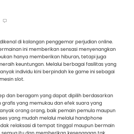
ikenal di kalangan penggemar perjudian online.
, permainan ini memberikan sensasi menyenangkan
i bukan hanya memberikan hiburan, tetapi juga
raih keuntungan. Melalui berbagai fasilitas yang
nyak individu kini berpindah ke game ini sebagai
mesin slot.
p dan beragam yang dapat dipilih berdasarkan
grafis yang memukau dan efek suara yang
anyak orang orang, baik pemain pemula maupun
kses yang mudah melalui melalui handphone
ak relaksasi di tempat tinggal maupun bermain
n semua itu dan memberikan kesenangan tak