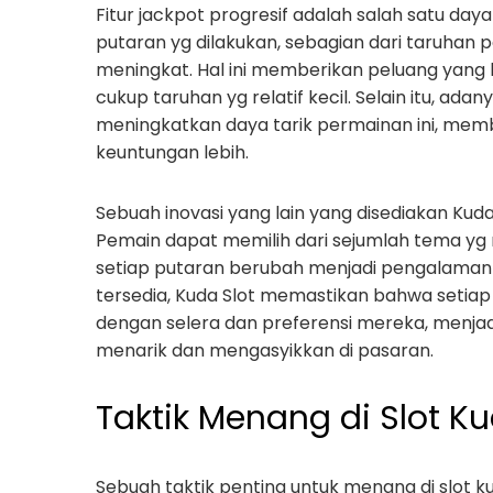
Fitur jackpot progresif adalah salah satu day
putaran yg dilakukan, sebagian dari taruhan 
meningkat. Hal ini memberikan peluang yang
cukup taruhan yg relatif kecil. Selain itu, a
meningkatkan daya tarik permainan ini, me
keuntungan lebih.
Sebuah inovasi yang lain yang disediakan Kuda
Pemain dapat memilih dari sejumlah tema yg 
setiap putaran berubah menjadi pengalaman 
tersedia, Kuda Slot memastikan bahwa seti
dengan selera dan preferensi mereka, menjad
menarik dan mengasyikkan di pasaran.
Taktik Menang di Slot K
Sebuah taktik penting untuk menang di slot k