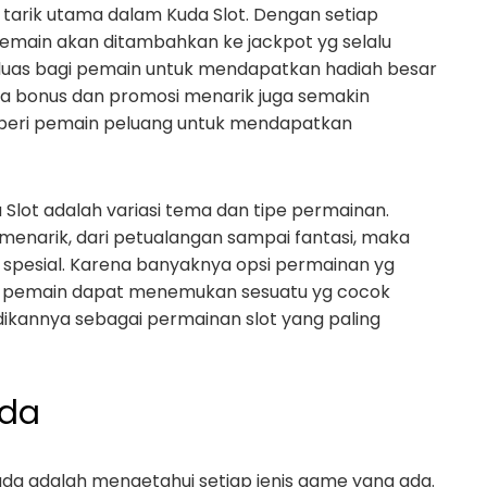
a tarik utama dalam Kuda Slot. Dengan setiap
pemain akan ditambahkan ke jackpot yg selalu
 luas bagi pemain untuk mendapatkan hadiah besar
danya bonus dan promosi menarik juga semakin
mberi pemain peluang untuk mendapatkan
 Slot adalah variasi tema dan tipe permainan.
menarik, dari petualangan sampai fantasi, maka
spesial. Karena banyaknya opsi permainan yg
ap pemain dapat menemukan sesuatu yg cocok
ikannya sebagai permainan slot yang paling
uda
uda adalah mengetahui setiap jenis game yang ada.