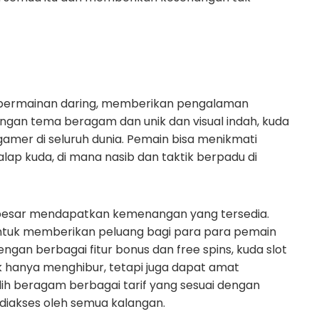
a permainan daring, memberikan pengalaman
gan tema beragam dan unik dan visual indah, kuda
gamer di seluruh dunia. Pemain bisa menikmati
p kuda, di mana nasib dan taktik berpadu di
ng besar mendapatkan kemenangan yang tersedia.
untuk memberikan peluang bagi para para pemain
ngan berbagai fitur bonus dan free spins, kuda slot
hanya menghibur, tetapi juga dapat amat
ih beragam berbagai tarif yang sesuai dengan
diakses oleh semua kalangan.