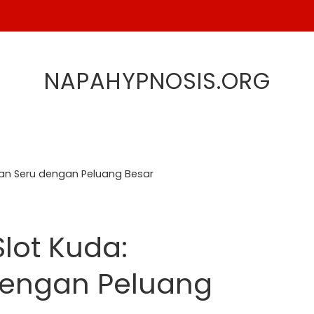
NAPAHYPNOSIS.ORG
an Seru dengan Peluang Besar
lot Kuda:
dengan Peluang