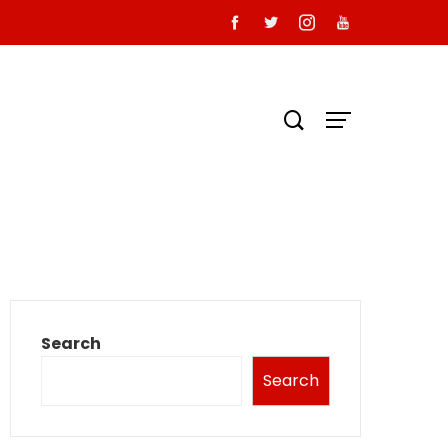
Search
Search