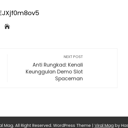
8EJXjf0m8ov5
NEXT POST
Anti Rungkad: Kenali
Keunggulan Demo Slot
Spaceman
al Mag. All Right Reserved.
WordPress Theme
|
Viral Mag
by Ha