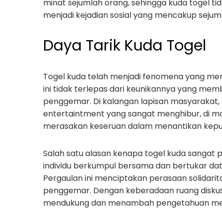
minat sejumlah orang, sehingga kuda togel t
menjadi kejadian sosial yang mencakup sejum
Daya Tarik Kuda Togel
Togel kuda telah menjadi fenomena yang memi
ini tidak terlepas dari keunikannya yang m
penggemar. Di kalangan lapisan masyarakat, 
entertaintment yang sangat menghibur, di ma
merasakan keseruan dalam menantikan kepu
Salah satu alasan kenapa togel kuda sangat p
individu berkumpul bersama dan bertukar dat
Pergaulan ini menciptakan perasaan solidari
penggemar. Dengan keberadaan ruang diskusi d
mendukung dan menambah pengetahuan mere