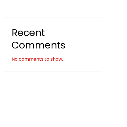
Recent
Comments
No comments to show.