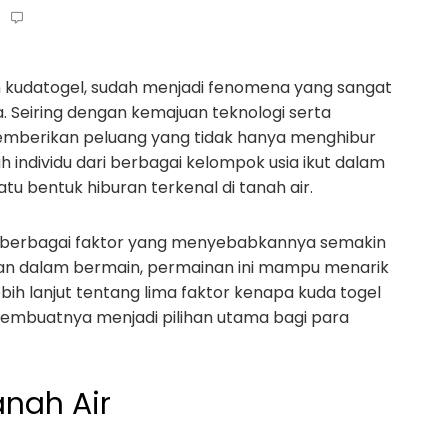
an kudatogel, sudah menjadi fenomena yang sangat
. Seiring dengan kemajuan teknologi serta
emberikan peluang yang tidak hanya menghibur
h individu dari berbagai kelompok usia ikut dalam
tu bentuk hiburan terkenal di tanah air.
ri berbagai faktor yang menyebabkannya semakin
han dalam bermain, permainan ini mampu menarik
lebih lanjut tentang lima faktor kenapa kuda togel
membuatnya menjadi pilihan utama bagi para
anah Air