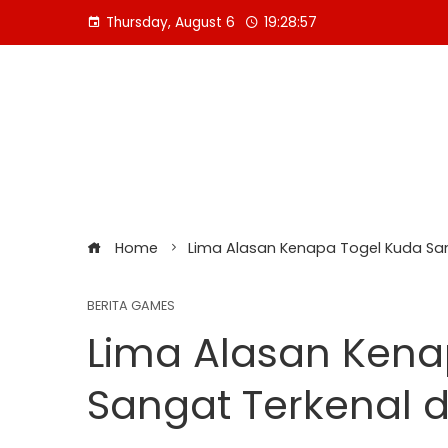
Skip
Thursday, August 6
19:28:58
to
content
Home
Lima Alasan Kenapa Togel Kuda San
BERITA GAMES
Lima Alasan Kena
Sangat Terkenal d