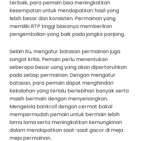
terbaik, para pemain bisa meningkatkan
kesempatan untuk mendapatkan hasil yang
lebih besar dan konsisten. Permainan yang
memiliki RTP tinggi biasanya memberikan
pengembalian yang baik pada jangka panjang.
Selain itu, mengatur batasan permainan juga
sangat kritis. Pemain perlu menentukan
seberapa besar uang yang akan dipertaruhkan
pada setiap permainan. Dengan mengatur
batasan, para pemain dapat menghindari
kekalahan yang terlalu berlebihan banyak serta
masih bermain dengan menyenangkan.
Mengelola bankroll dengan cermat bakal
mempermudah pemain untuk bermain lebih
lama lama serta meningkatkan kemungkinan
dalam mendapatkan saat-saat gacor di meja
meja permainan.