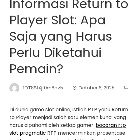
Informasi Return to
Player Slot: Apa
Saja yang Harus
Perlu Diketahui
Pemain?
fOT8EJXjf0m8ov5
October 6, 2025
Di dunia game slot online, istilah RTP yaitu Return
to Player menjadi salah satu elemen kunci yang
harus dipahami oleh setiap gamer.
bocoran rtp
slot pragmatic
RTP mencerminkan prosentase