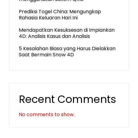
Prediksi Togel China: Mengungkap
Rahasia Keluaran Hari Ini
Mendapatkan Kesuksesan di Impiankan
4D: Analisis Kasus dan Analisis
5 Kesalahan Biasa yang Harus Dielakkan
Saat Bermain Snow 4D
Recent Comments
No comments to show.