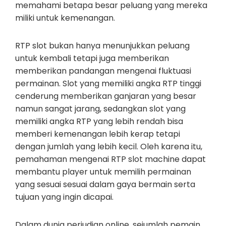
memahami betapa besar peluang yang mereka
miliki untuk kemenangan.
RTP slot bukan hanya menunjukkan peluang
untuk kembali tetapi juga memberikan
memberikan pandangan mengenai fluktuasi
permainan. Slot yang memiliki angka RTP tinggi
cenderung memberikan ganjaran yang besar
namun sangat jarang, sedangkan slot yang
memiliki angka RTP yang lebih rendah bisa
memberi kemenangan lebih kerap tetapi
dengan jumlah yang lebih kecil. Oleh karena itu,
pemahaman mengenai RTP slot machine dapat
membantu player untuk memilih permainan
yang sesuai sesuai dalam gaya bermain serta
tujuan yang ingin dicapai.
Dalam dunia perjudian online, sejumlah pemain