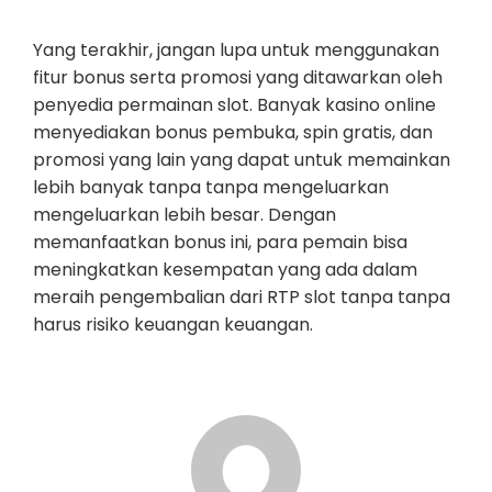
Yang terakhir, jangan lupa untuk menggunakan
fitur bonus serta promosi yang ditawarkan oleh
penyedia permainan slot. Banyak kasino online
menyediakan bonus pembuka, spin gratis, dan
promosi yang lain yang dapat untuk memainkan
lebih banyak tanpa tanpa mengeluarkan
mengeluarkan lebih besar. Dengan
memanfaatkan bonus ini, para pemain bisa
meningkatkan kesempatan yang ada dalam
meraih pengembalian dari RTP slot tanpa tanpa
harus risiko keuangan keuangan.