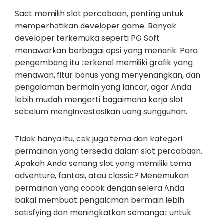
Saat memilih slot percobaan, penting untuk
memperhatikan developer game. Banyak
developer terkemuka seperti PG Soft
menawarkan berbagai opsi yang menarik. Para
pengembang itu terkenal memiliki grafik yang
menawan, fitur bonus yang menyenangkan, dan
pengalaman bermain yang lancar, agar Anda
lebih mudah mengerti bagaimana kerja slot
sebelum menginvestasikan uang sungguhan.
Tidak hanya itu, cek juga tema dan kategori
permainan yang tersedia dalam slot percobaan.
Apakah Anda senang slot yang memiliki tema
adventure, fantasi, atau classic? Menemukan
permainan yang cocok dengan selera Anda
bakal membuat pengalaman bermain lebih
satisfying dan meningkatkan semangat untuk