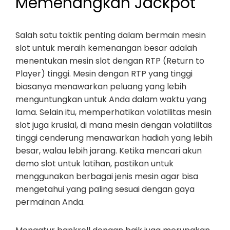
Memenangkan Jackpot
Salah satu taktik penting dalam bermain mesin
slot untuk meraih kemenangan besar adalah
menentukan mesin slot dengan RTP (Return to
Player) tinggi. Mesin dengan RTP yang tinggi
biasanya menawarkan peluang yang lebih
menguntungkan untuk Anda dalam waktu yang
lama. Selain itu, memperhatikan volatilitas mesin
slot juga krusial, di mana mesin dengan volatilitas
tinggi cenderung menawarkan hadiah yang lebih
besar, walau lebih jarang. Ketika mencari akun
demo slot untuk latihan, pastikan untuk
menggunakan berbagai jenis mesin agar bisa
mengetahui yang paling sesuai dengan gaya
permainan Anda.