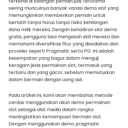
terkenal di kalangan pemain judi, terutama
seiring munculnya banyak variasi demo slot yang
memungkinkan memberikan pemain untuk
berlatih tanpa harus tanpa risiko kehilangan
dana milik mereka. Dengan kehadiran slot demo
gratis, pengguna bisa mengasah skill mereka dan
memahami diversifikasi fitur yang disediakan dari
provider seperti Pragmatic serta PG. Ini adalah
kesempatan yang bagus dalam menguji
beragam jenis permainan slot, termasuk yang
terbaru dan yang gacor, sebelum memutuskan
dalam bermain dengan uang asli.
Pada artikel ini, kami akan membahas metode
cerdas menggunakan akun demo permainan
slot sebagai alat media dalam rangka
meningkatkan kemampuan bermain slot.
Dengan menggunakan demo pragmatic