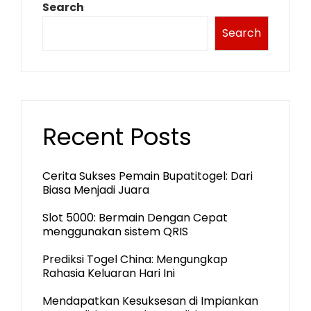
Search
Search
Recent Posts
Cerita Sukses Pemain Bupatitogel: Dari
Biasa Menjadi Juara
Slot 5000: Bermain Dengan Cepat
menggunakan sistem QRIS
Prediksi Togel China: Mengungkap
Rahasia Keluaran Hari Ini
Mendapatkan Kesuksesan di Impiankan