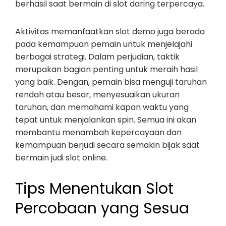
berhasil saat bermain di slot daring terpercaya.
Aktivitas memanfaatkan slot demo juga berada
pada kemampuan pemain untuk menjelajahi
berbagai strategi. Dalam perjudian, taktik
merupakan bagian penting untuk meraih hasil
yang baik. Dengan, pemain bisa menguji taruhan
rendah atau besar, menyesuaikan ukuran
taruhan, dan memahami kapan waktu yang
tepat untuk menjalankan spin. Semua ini akan
membantu menambah kepercayaan dan
kemampuan berjudi secara semakin bijak saat
bermain judi slot online.
Tips Menentukan Slot
Percobaan yang Sesua