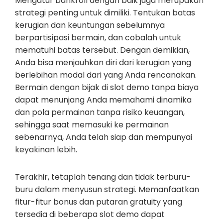
Mengatur bankroll dengan baik juga merupakan
strategi penting untuk dimiliki. Tentukan batas
kerugian dan keuntungan sebelumnya
berpartisipasi bermain, dan cobalah untuk
mematuhi batas tersebut. Dengan demikian,
Anda bisa menjauhkan diri dari kerugian yang
berlebihan modal dari yang Anda rencanakan.
Bermain dengan bijak di slot demo tanpa biaya
dapat menunjang Anda memahami dinamika
dan pola permainan tanpa risiko keuangan,
sehingga saat memasuki ke permainan
sebenarnya, Anda telah siap dan mempunyai
keyakinan lebih.
Terakhir, tetaplah tenang dan tidak terburu-
buru dalam menyusun strategi. Memanfaatkan
fitur-fitur bonus dan putaran gratuity yang
tersedia di beberapa slot demo dapat