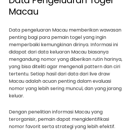
Data Pengeluaran Togel
Macau
Data pengeluaran Macau memberikan wawasan
penting bagi para pemain togel yang ingin
memperbaiki kemungkinan dirinya. Informasi ini
didapat dari data keluaran Macau biasanya
mengandung nomor yang diberikan rutin harinya,
yang bisa diteliti agar mengenali pattern dan ciri
tertentu. Setiap hasil dari data dari live draw
Macau adalah acuan penting dalam evaluasi
nomor yang lebih sering muncul, dan yang jarang
keluar.
Dengan penelitian informasi Macau yang
terorganisir, pemain dapat mengidentifikasi
nomor favorit serta strategi yang lebih efektif.