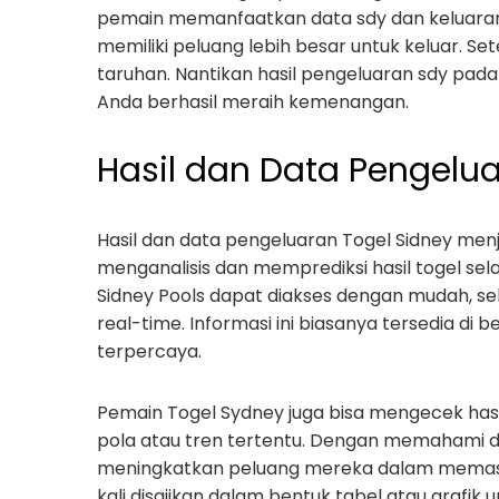
pemain memanfaatkan data sdy dan keluara
memiliki peluang lebih besar untuk keluar. S
taruhan. Nantikan hasil pengeluaran sdy pada
Anda berhasil meraih kemenangan.
Hasil dan Data Pengelua
Hasil dan data pengeluaran Togel Sidney menj
menganalisis dan memprediksi hasil togel sel
Sidney Pools dapat diakses dengan mudah, s
real-time. Informasi ini biasanya tersedia di b
terpercaya.
Pemain Togel Sydney juga bisa mengecek has
pola atau tren tertentu. Dengan memahami d
meningkatkan peluang mereka dalam memasan
kali disajikan dalam bentuk tabel atau grafik