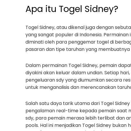
Apa itu Togel Sidney?
Togel Sidney, atau dikenal juga dengan sebut
yang sangat populer di Indonesia. Permainan in
diminati oleh para penggemar togel di berba
pasaran dan tipe taruhan yang membuatnya 
Dalam permainan Togel Sidney, pemain dap
diyakini akan keluar dalam undian. Setiap hari,
pengeluaran sdy yang diumumkan secara resmi
untuk menganalisis dan merencanakan taru
Salah satu daya tarik utama dari Togel Sidne
pengalaman real-time kepada pemain saat 
sdy, para pemain merasa lebih terlibat dan an
pools. Hal ini menjadikan Togel Sidney bukan