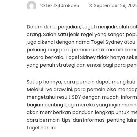
fOT8EJXjf0m8ov5
September 29, 202
Dalam dunia perjudian, togel menjadi salah 
orang. Salah satu jenis togel yang sangat pop
juga dikenal dengan nama Togel Sydney atau
peluang bagi para pemain untuk meraih keme
secara berkala. Togel Sidney tidak hanya se
yang penuh strategi dan emosi bagi para pe
Setiap harinya, para pemain dapat mengikuti 
Melalui live draw ini, para pemain bisa mend
mengetahui result SDY dengan mudah. Informa
bagian penting bagi mereka yang ingin mening
akan memberikan panduan lengkap untuk meng
cara bermain, tips, dan informasi penting 
togel hari ini.