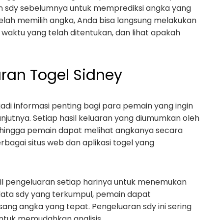
n sdy sebelumnya untuk memprediksi angka yang
etelah memilih angka, Anda bisa langsung melakukan
 waktu yang telah ditentukan, dan lihat apakah
ran Togel Sidney
adi informasi penting bagi para pemain yang ingin
anjutnya. Setiap hasil keluaran yang diumumkan oleh
ehingga pemain dapat melihat angkanya secara
erbagai situs web dan aplikasi togel yang
il pengeluaran setiap harinya untuk menemukan
ata sdy yang terkumpul, pemain dapat
g angka yang tepat. Pengeluaran sdy ini sering
 untuk memudahkan analisis.