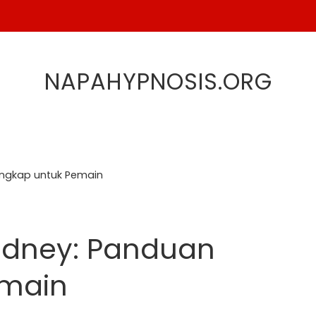
NAPAHYPNOSIS.ORG
engkap untuk Pemain
idney: Panduan
emain