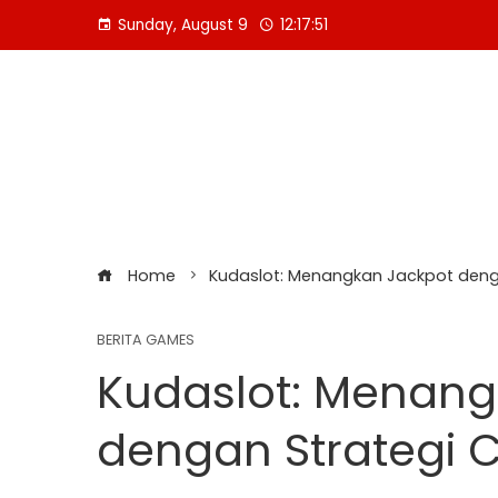
Skip
Sunday, August 9
12:17:51
to
content
Home
Kudaslot: Menangkan Jackpot deng
BERITA GAMES
Kudaslot: Menang
dengan Strategi 