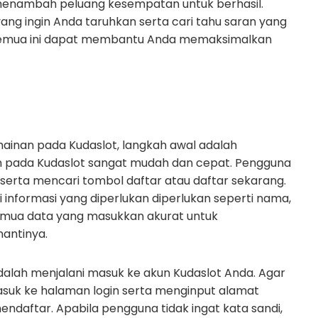
t menambah peluang kesempatan untuk berhasil.
yang ingin Anda taruhkan serta cari tahu saran yang
i semua ini dapat membantu Anda memaksimalkan
r
inan pada Kudaslot, langkah awal adalah
n pada Kudaslot sangat mudah dan cepat. Pengguna
 serta mencari tombol daftar atau daftar sekarang.
isi informasi yang diperlukan diperlukan seperti nama,
semua data yang masukkan akurat untuk
antinya.
 adalah menjalani masuk ke akun Kudaslot Anda. Agar
masuk ke halaman login serta menginput alamat
ndaftar. Apabila pengguna tidak ingat kata sandi,