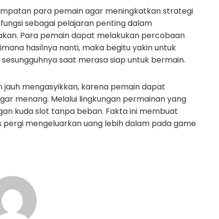
empatan para pemain agar meningkatkan strategi
fungsi sebagai pelajaran penting dalam
nakan. Para pemain dapat melakukan percobaan
ana hasilnya nanti, maka begitu yakin untuk
 sesungguhnya saat merasa siap untuk bermain.
an jauh mengasyikkan, karena pemain dapat
agar menang. Melalui lingkungan permainan yang
gan kuda slot tanpa beban. Fakta ini membuat
s pergi mengeluarkan uang lebih dalam pada game