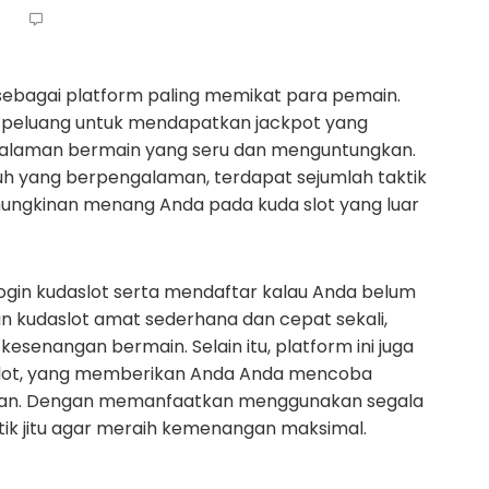
h sebagai platform paling memikat para pemain.
a peluang untuk mendapatkan jackpot yang
alaman bermain yang seru dan menguntungkan.
uh yang berpengalaman, terdapat sejumlah taktik
ngkinan menang Anda pada kuda slot yang luar
ogin kudaslot serta mendaftar kalau Anda belum
n kudaslot amat sederhana dan cepat sekali,
enangan bermain. Selain itu, platform ini juga
slot, yang memberikan Anda Anda mencoba
gikan. Dengan memanfaatkan menggunakan segala
tik jitu agar meraih kemenangan maksimal.