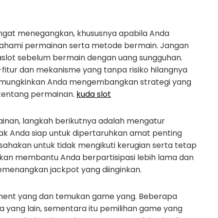
angat menegangkan, khususnya apabila Anda
emahami permainan serta metode bermain. Jangan
slot sebelum bermain dengan uang sungguhan.
-fitur dan mekanisme yang tanpa risiko hilangnya
emungkinkan Anda mengembangkan strategi yang
entang permainan.
kuda slot
nan, langkah berikutnya adalah mengatur
k Anda siap untuk dipertaruhkan amat penting
sahakan untuk tidak mengikuti kerugian serta tetap
i akan membantu Anda berpartisipasi lebih lama dan
menangkan jackpot yang diinginkan.
moment yang dan temukan game yang. Beberapa
 yang lain, sementara itu pemilihan game yang