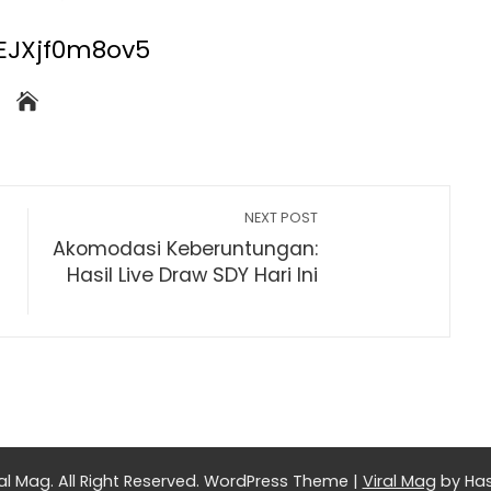
8EJXjf0m8ov5
NEXT POST
Akomodasi Keberuntungan:
Hasil Live Draw SDY Hari Ini
al Mag. All Right Reserved.
WordPress Theme
|
Viral Mag
by Ha