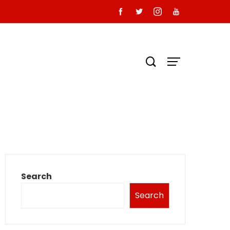
Search
Search