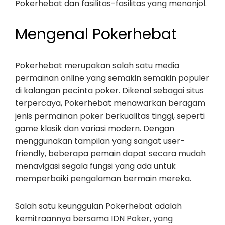
Pokerhebat dan fasilitas-fasilitas yang menonjol.
Mengenal Pokerhebat
Pokerhebat merupakan salah satu media
permainan online yang semakin semakin populer
di kalangan pecinta poker. Dikenal sebagai situs
terpercaya, Pokerhebat menawarkan beragam
jenis permainan poker berkualitas tinggi, seperti
game klasik dan variasi modern. Dengan
menggunakan tampilan yang sangat user-
friendly, beberapa pemain dapat secara mudah
menavigasi segala fungsi yang ada untuk
memperbaiki pengalaman bermain mereka.
Salah satu keunggulan Pokerhebat adalah
kemitraannya bersama IDN Poker, yang