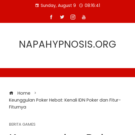
Skip
Sunday, August 9
08:16:41
to
content
NAPAHYPNOSIS.ORG
Home
Keunggulan Poker Hebat: Kenali IDN Poker dan Fitur-
Fiturnya
BERITA GAMES