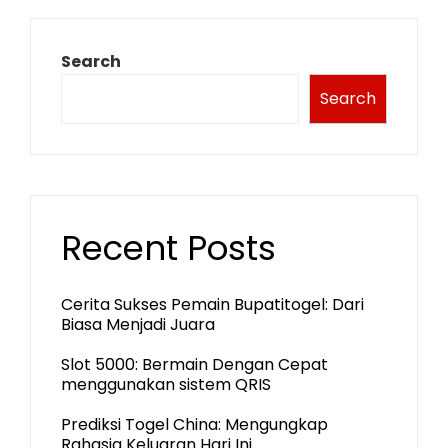
Search
Search
Recent Posts
Cerita Sukses Pemain Bupatitogel: Dari
Biasa Menjadi Juara
Slot 5000: Bermain Dengan Cepat
menggunakan sistem QRIS
Prediksi Togel China: Mengungkap
Rahasia Keluaran Hari Ini