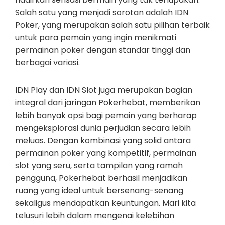
Salah satu yang menjadi sorotan adalah IDN
Poker, yang merupakan salah satu pilihan terbaik
untuk para pemain yang ingin menikmati
permainan poker dengan standar tinggi dan
berbagai variasi.
IDN Play dan IDN Slot juga merupakan bagian
integral dari jaringan Pokerhebat, memberikan
lebih banyak opsi bagi pemain yang berharap
mengeksplorasi dunia perjudian secara lebih
meluas. Dengan kombinasi yang solid antara
permainan poker yang kompetitif, permainan
slot yang seru, serta tampilan yang ramah
pengguna, Pokerhebat berhasil menjadikan
ruang yang ideal untuk bersenang-senang
sekaligus mendapatkan keuntungan. Mari kita
telusuri lebih dalam mengenai kelebihan