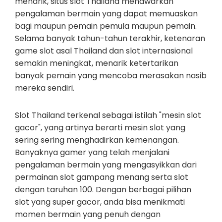
menarik, situs slot Thailand menawarkan
pengalaman bermain yang dapat memuaskan
bagi maupun pemain pemula maupun pemain.
Selama banyak tahun-tahun terakhir, ketenaran
game slot asal Thailand dan slot internasional
semakin meningkat, menarik ketertarikan
banyak pemain yang mencoba merasakan nasib
mereka sendiri.
Slot Thailand terkenal sebagai istilah "mesin slot
gacor", yang artinya berarti mesin slot yang
sering sering menghadirkan kemenangan.
Banyaknya gamer yang telah menjalani
pengalaman bermain yang mengasyikkan dari
permainan slot gampang menang serta slot
dengan taruhan 100. Dengan berbagai pilihan
slot yang super gacor, anda bisa menikmati
momen bermain yang penuh dengan