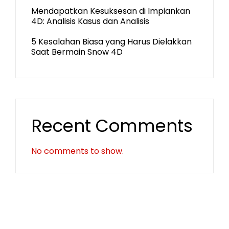
Mendapatkan Kesuksesan di Impiankan
4D: Analisis Kasus dan Analisis
5 Kesalahan Biasa yang Harus Dielakkan
Saat Bermain Snow 4D
Recent Comments
No comments to show.