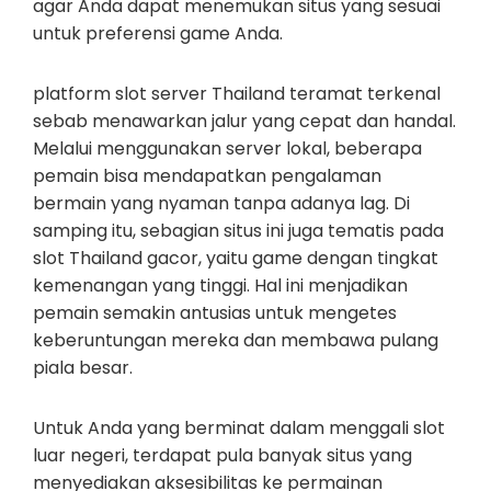
agar Anda dapat menemukan situs yang sesuai
untuk preferensi game Anda.
platform slot server Thailand teramat terkenal
sebab menawarkan jalur yang cepat dan handal.
Melalui menggunakan server lokal, beberapa
pemain bisa mendapatkan pengalaman
bermain yang nyaman tanpa adanya lag. Di
samping itu, sebagian situs ini juga tematis pada
slot Thailand gacor, yaitu game dengan tingkat
kemenangan yang tinggi. Hal ini menjadikan
pemain semakin antusias untuk mengetes
keberuntungan mereka dan membawa pulang
piala besar.
Untuk Anda yang berminat dalam menggali slot
luar negeri, terdapat pula banyak situs yang
menyediakan aksesibilitas ke permainan