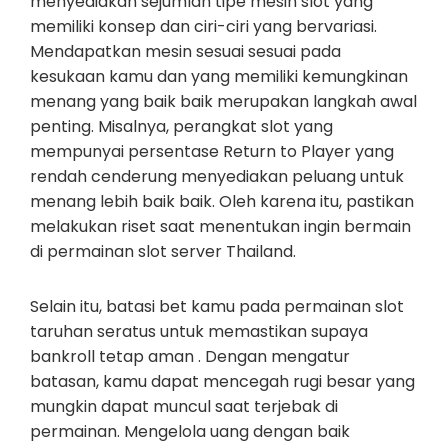
menyediakan sejumlah tipe mesin slot yang
memiliki konsep dan ciri-ciri yang bervariasi.
Mendapatkan mesin sesuai sesuai pada
kesukaan kamu dan yang memiliki kemungkinan
menang yang baik baik merupakan langkah awal
penting. Misalnya, perangkat slot yang
mempunyai persentase Return to Player yang
rendah cenderung menyediakan peluang untuk
menang lebih baik baik. Oleh karena itu, pastikan
melakukan riset saat menentukan ingin bermain
di permainan slot server Thailand.
Selain itu, batasi bet kamu pada permainan slot
taruhan seratus untuk memastikan supaya
bankroll tetap aman . Dengan mengatur
batasan, kamu dapat mencegah rugi besar yang
mungkin dapat muncul saat terjebak di
permainan. Mengelola uang dengan baik