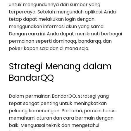
untuk mengunduhnya dari sumber yang
terpercaya. Setelah mengunduh aplikasi, Anda
tetap dapat melakukan login dengan
menggunakan informasi akun yang sama.
Dengan cara ini, Anda dapat menikmati berbagai
permainan seperti dominoqq, bandarqq, dan
poker kapan saja dan di mana saja.
Strategi Menang dalam
BandarQQ
Dalam permainan BandarQQ, strategi yang
tepat sangat penting untuk meningkatkan
peluang kemenangan. Pertama, pemain harus
memahami aturan dan cara bermain dengan
baik. Menguasai teknik dan mengetahui