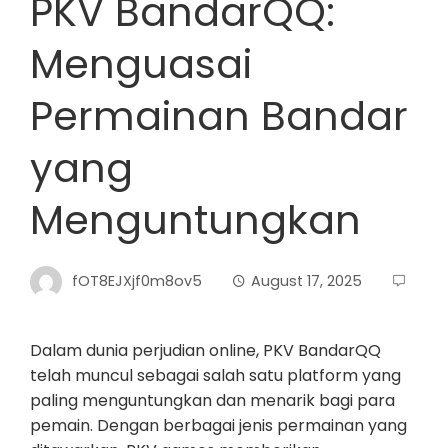
PKV BandarQQ:
Menguasai
Permainan Bandar
yang
Menguntungkan
fOT8EJXjf0m8ov5
August 17, 2025
Dalam dunia perjudian online, PKV BandarQQ
telah muncul sebagai salah satu platform yang
paling menguntungkan dan menarik bagi para
pemain. Dengan berbagai jenis permainan yang