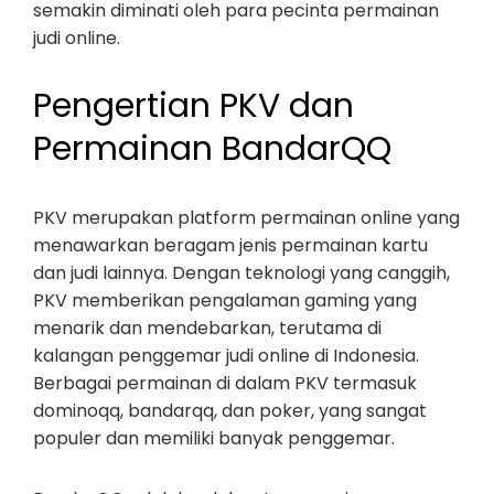
semakin diminati oleh para pecinta permainan
judi online.
Pengertian PKV dan
Permainan BandarQQ
PKV merupakan platform permainan online yang
menawarkan beragam jenis permainan kartu
dan judi lainnya. Dengan teknologi yang canggih,
PKV memberikan pengalaman gaming yang
menarik dan mendebarkan, terutama di
kalangan penggemar judi online di Indonesia.
Berbagai permainan di dalam PKV termasuk
dominoqq, bandarqq, dan poker, yang sangat
populer dan memiliki banyak penggemar.