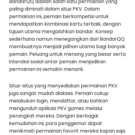
BandarQQ adalah salah satu permainan yang
paling diminati dalam situs PKV. Dalam
permainan ini, pemain berkompetisi untuk
mendapatkan kombinasi kartu terbaik, dengan
tujuan utama mengalahkan bandar. Konsep
sederhana namun menegangkan dari BandarQQ
membuatnya menjadi pilihan utama bagi banyak
pemain. Peluang untuk menang yang besar serta
interaksi sosial antar pemain menjadikan
permainan ini semakin menarik.
Situs-situs yang menyediakan permainan PKV
juga sangat mudah diakses. Pemain cukup
melakukan login, mendaftar, atau bahkan
mengunduh aplikasi PKV games melalui
perangkat mereka. Dengan berbagai
kemudahan ini, para penggemar dapat
menikmati permainan favorit mereka kapan saja