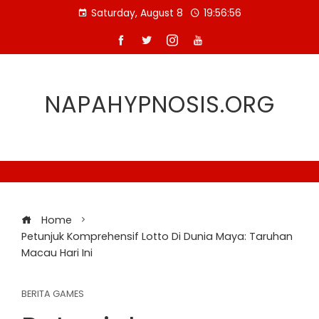
Skip
Saturday, August 8
19:56:56
to
content
NAPAHYPNOSIS.ORG
Home
Petunjuk Komprehensif Lotto Di Dunia Maya: Taruhan
Macau Hari Ini
BERITA GAMES