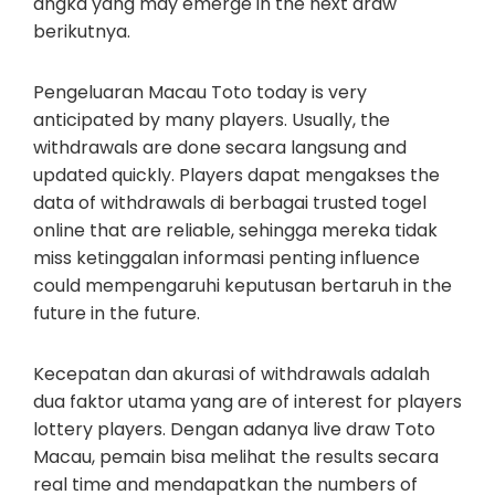
angka yang may emerge in the next draw
berikutnya.
Pengeluaran Macau Toto today is very
anticipated by many players. Usually, the
withdrawals are done secara langsung and
updated quickly. Players dapat mengakses the
data of withdrawals di berbagai trusted togel
online that are reliable, sehingga mereka tidak
miss ketinggalan informasi penting influence
could mempengaruhi keputusan bertaruh in the
future in the future.
Kecepatan dan akurasi of withdrawals adalah
dua faktor utama yang are of interest for players
lottery players. Dengan adanya live draw Toto
Macau, pemain bisa melihat the results secara
real time and mendapatkan the numbers of