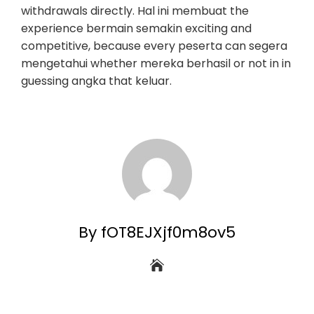
withdrawals directly. Hal ini membuat the
experience bermain semakin exciting and
competitive, because every peserta can segera
mengetahui whether mereka berhasil or not in in
guessing angka that keluar.
By fOT8EJXjf0m8ov5