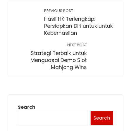
PREVIOUS POST
Hasil HK Terlengkap:
Persiapkan Diri untuk untuk
Keberhasilan
NEXT POST
Strategi Terbaik untuk
Menguasai Demo Slot
Mahjong Wins
Search
Search