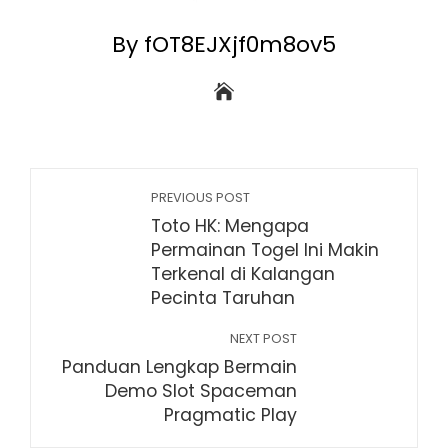
By fOT8EJXjf0m8ov5
PREVIOUS POST
Toto HK: Mengapa
Permainan Togel Ini Makin
Terkenal di Kalangan
Pecinta Taruhan
NEXT POST
Panduan Lengkap Bermain
Demo Slot Spaceman
Pragmatic Play