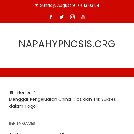
Skip
Sunday, August 9
13:03:54
to
content
NAPAHYPNOSIS.ORG
Home
Menggali Pengeluaran China: Tips dan Trik Sukses
dalam Togel
BERITA GAMES