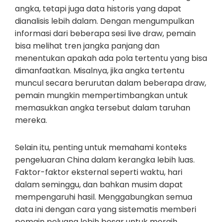
angka, tetapi juga data historis yang dapat
dianalisis lebih dalam. Dengan mengumpulkan
informasi dari beberapa sesi live draw, pemain
bisa melihat tren jangka panjang dan
menentukan apakah ada pola tertentu yang bisa
dimanfaatkan. Misalnya, jika angka tertentu
muncul secara berurutan dalam beberapa draw,
pemain mungkin mempertimbangkan untuk
memasukkan angka tersebut dalam taruhan
mereka.
Selain itu, penting untuk memahami konteks
pengeluaran China dalam kerangka lebih luas.
Faktor-faktor eksternal seperti waktu, hari
dalam seminggu, dan bahkan musim dapat
mempengaruhi hasil. Menggabungkan semua
data ini dengan cara yang sistematis memberi
pemain peluang lebih besar untuk meraih