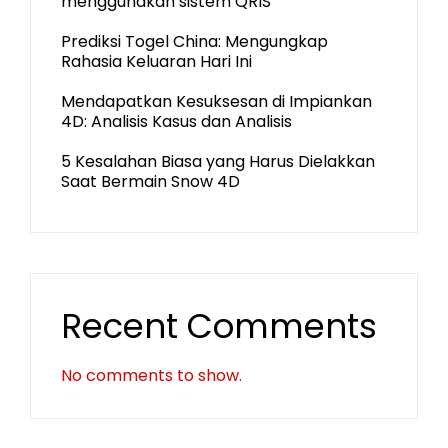
menggunakan sistem QRIS
Prediksi Togel China: Mengungkap
Rahasia Keluaran Hari Ini
Mendapatkan Kesuksesan di Impiankan
4D: Analisis Kasus dan Analisis
5 Kesalahan Biasa yang Harus Dielakkan
Saat Bermain Snow 4D
Recent Comments
No comments to show.