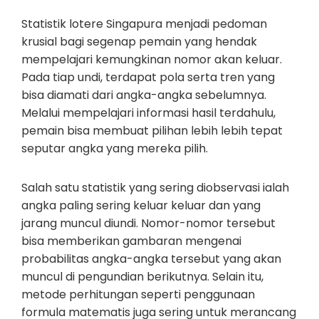
Statistik lotere Singapura menjadi pedoman
krusial bagi segenap pemain yang hendak
mempelajari kemungkinan nomor akan keluar.
Pada tiap undi, terdapat pola serta tren yang
bisa diamati dari angka-angka sebelumnya.
Melalui mempelajari informasi hasil terdahulu,
pemain bisa membuat pilihan lebih lebih tepat
seputar angka yang mereka pilih.
Salah satu statistik yang sering diobservasi ialah
angka paling sering keluar keluar dan yang
jarang muncul diundi. Nomor-nomor tersebut
bisa memberikan gambaran mengenai
probabilitas angka-angka tersebut yang akan
muncul di pengundian berikutnya. Selain itu,
metode perhitungan seperti penggunaan
formula matematis juga sering untuk merancang