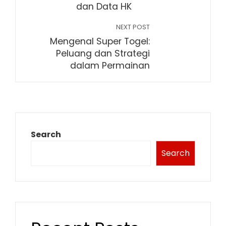
dan Data HK
NEXT POST
Mengenal Super Togel:
Peluang dan Strategi
dalam Permainan
Search
Search