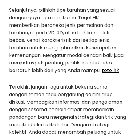
Selanjutnya, pilihlah tipe taruhan yang sesuai
dengan gaya bermain kamu. Togel HK
memberikan beraneka jenis permainan dan
taruhan, seperti 2D, 3D, atau bahkan colok
bebas. Kenali karakteristik dari setiap jenis
taruhan untuk mengoptimalkan kesempatan
kemenangan. Mengatur modal dengan baik juga
menjadi aspek penting; pastikan untuk tidak
bertaruh lebih dari yang Anda mampu.
toto hk
Terakhir, jangan ragu untuk bekerja sama
dengan teman atau bergabung dalam grup
diskusi. Membagikan informasi dan pengalaman
dengan sesama pemain dapat memberikan
pandangan baru mengenai strategi dan trik yang
mungkin belum diketahui. Dengan strategi
kolektif, Anda dapat menambah peluang untuk