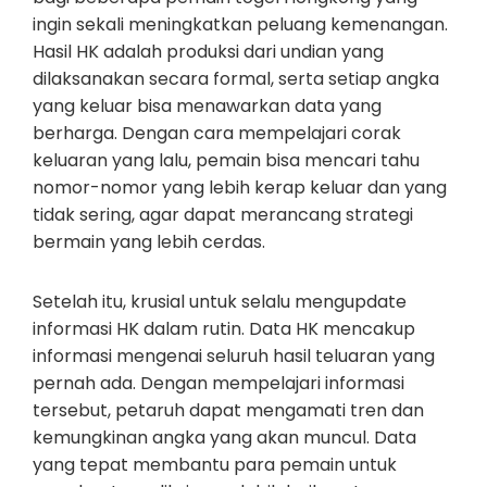
ingin sekali meningkatkan peluang kemenangan.
Hasil HK adalah produksi dari undian yang
dilaksanakan secara formal, serta setiap angka
yang keluar bisa menawarkan data yang
berharga. Dengan cara mempelajari corak
keluaran yang lalu, pemain bisa mencari tahu
nomor-nomor yang lebih kerap keluar dan yang
tidak sering, agar dapat merancang strategi
bermain yang lebih cerdas.
Setelah itu, krusial untuk selalu mengupdate
informasi HK dalam rutin. Data HK mencakup
informasi mengenai seluruh hasil teluaran yang
pernah ada. Dengan mempelajari informasi
tersebut, petaruh dapat mengamati tren dan
kemungkinan angka yang akan muncul. Data
yang tepat membantu para pemain untuk