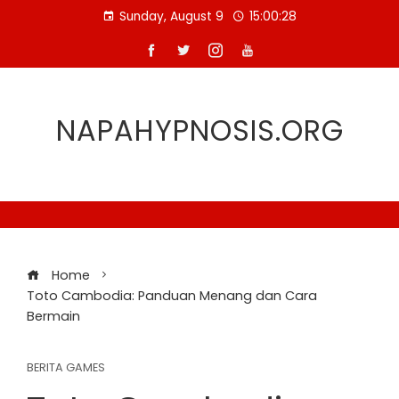
Skip
Sunday, August 9
15:00:29
to
content
NAPAHYPNOSIS.ORG
Home
Toto Cambodia: Panduan Menang dan Cara
Bermain
BERITA GAMES