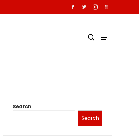
Search
Search