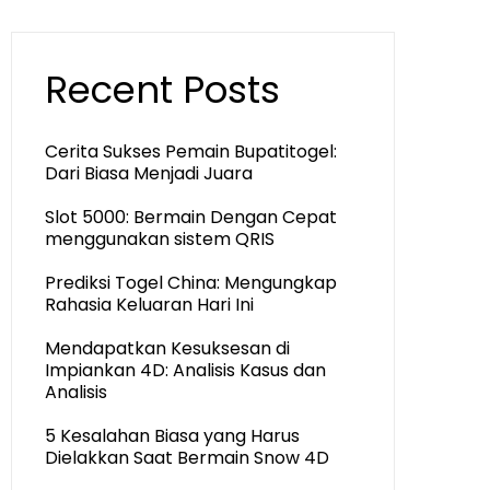
Recent Posts
Cerita Sukses Pemain Bupatitogel:
Dari Biasa Menjadi Juara
Slot 5000: Bermain Dengan Cepat
menggunakan sistem QRIS
Prediksi Togel China: Mengungkap
Rahasia Keluaran Hari Ini
Mendapatkan Kesuksesan di
Impiankan 4D: Analisis Kasus dan
Analisis
5 Kesalahan Biasa yang Harus
Dielakkan Saat Bermain Snow 4D