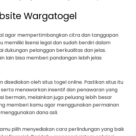
bsite Wargatogel
sial agar mempertimbangkan citra dan tanggapan
tu memiliki lisensi legal dan sudah berdiri dalam
 dukungan pelanggan berkualitas dan jelas.
lain bisa memberi pandangan lebih jelas
isediakan oleh situs togel online. Pastikan situs itu
, serta menawarkan insentif dan penawaran yang
i bermain, melainkan juga peluang lebih besar
yang memberi kamu agar menggunakan permainan
menggunakan dana asli.
kamu pilih menyediakan cara perlindungan yang baik