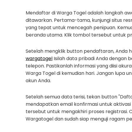
Mendaftar di Warga Togel adalah langkah a
ditawarkan. Pertama-tama, kunjungi situs res
yang tepat untuk mencegah penipuan. Kemudia
beranda utama. Klik tombol tersebut untuk pr
Setelah mengklik button pendaftaran, Anda h
wargatogel
Isilah data pribadi Anda dengan b
telepon. Pastikanlah informasi yang diisi akur
Warga Togel di kemudian hari. Jangan lupa un
akun Anda.
Setelah semua data terisi, tekan button "Daf
mendapatkan email konfirmasi untuk aktivasi
tersebut untuk mengakhiri proses registrasi. 
Wargatogel dan sudah siap menguji ragam p