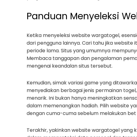
Panduan Menyeleksi We
Ketika menyeleksi website wargatogel, esen
dari pengguna lainnya. Cari tahu jika website i
periode lama. Situs yang umumnya mempunyai
Membaca tanggapan dan pengalaman pemain 
mengenai keandalan situs tersebut.
Kemudian, simak variasi game yang ditawarkan d
menyediakan berbagai jenis permainan togel
menarik. Ini bukan hanya meningkatkan sensas
dalam memenangkan hadiah. Pilih website 
dengan cuma-cuma sebelum melakukan bet 
Terakhir, yakinkan website wargatogel yang 