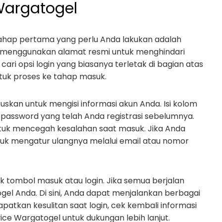
 Wargatogel
tahap pertama yang perlu Anda lakukan adalah
a menggunakan alamat resmi untuk menghindari
cari opsi login yang biasanya terletak di bagian atas
tuk proses ke tahap masuk.
uskan untuk mengisi informasi akun Anda. Isi kolom
assword yang telah Anda registrasi sebelumnya.
ntuk mencegah kesalahan saat masuk. Jika Anda
ntuk mengatur ulangnya melalui email atau nomor
lik tombol masuk atau login. Jika semua berjalan
gel Anda. Di sini, Anda dapat menjalankan berbagai
patkan kesulitan saat login, cek kembali informasi
ce Wargatogel untuk dukungan lebih lanjut.