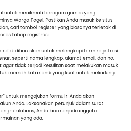
wal untuk menikmati beragam games yang
minya Warga Togel. Pastikan Anda masuk ke situs
n, cari tombol register yang biasanya terletak di
oses tahap registrasi.
endak diharuskan untuk melengkapi form registrasi.
enar, seperti nama lengkap, alamat email, dan no.
at agar tidak terjadi kesulitan saat melakukan masuk
tuk memilih kata sandi yang kuat untuk melindungi
tar" untuk mengajukan formulir. Anda akan
 akun Anda. Laksanakan petunjuk dalam surat
Congratulations, Anda kini menjadi anggota
ermainan yang ada.