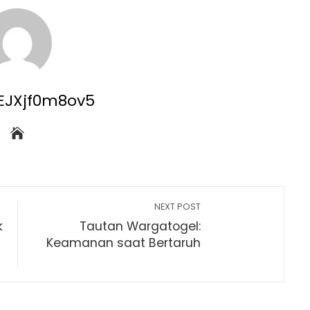
8EJXjf0m8ov5
NEXT POST
k
Tautan Wargatogel:
Keamanan saat Bertaruh