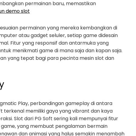
embangkan permainan baru, memastikan
un demo slot
kesesuaian permainan yang mereka kembangkan di
puter atau gadget seluler, setiap game didesain
l. Fitur yang responsif dan antarmuka yang
uk menikmati game di mana saja dan kapan saja.
han yang tepat bagi para pecinta mesin slot dan
y
gmatic Play, perbandingan gameplay di antara
ft terkenal memiliki gaya yang vibrant dan kaya
ksi. Slot dari PG Soft sering kali mempunyai fitur
mini game, yang membuat pengalaman bermain
menawan dan animasi yang halus semakin menambah