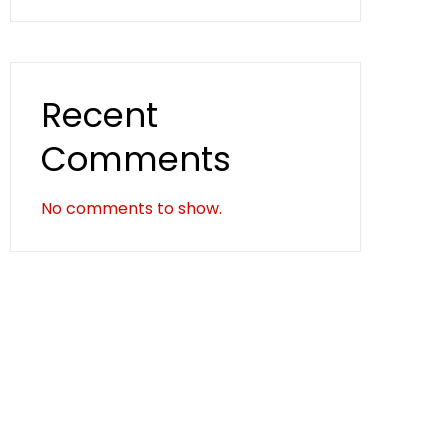
Recent
Comments
No comments to show.