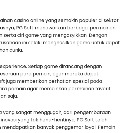
nan casino online yang semakin populer di sektor
ivitasnya, PG Soft menawarkan berbagai permainan
an serta ciri game yang mengasyikkan. Dengan
usahaan ini selalu menghasilkan game untuk dapat
han dunia.
 experience. Setiap game dirancang dengan
eseruan para pemain, agar mereka dapat
ft juga memberikan perhatian spesial pada
para pemain agar memainkan permainan favorit
an saja.
tema yang sangat menggugah, dari pengembaraan
 inovasi yang tak henti-hentinya, PG Soft telah
dan mendapatkan banyak penggemar loyal. Pemain