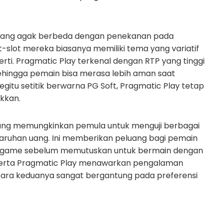
a yang agak berbeda dengan penekanan pada
slot mereka biasanya memiliki tema yang variatif
rti. Pragmatic Play terkenal dengan RTP yang tinggi
ehingga pemain bisa merasa lebih aman saat
gitu setitik berwarna PG Soft, Pragmatic Play tetap
kkan.
ng memungkinkan pemula untuk menguji berbagai
aruhan uang. Ini memberikan peluang bagi pemain
iap game sebelum memutuskan untuk bermain dengan
 serta Pragmatic Play menawarkan pengalaman
antara keduanya sangat bergantung pada preferensi