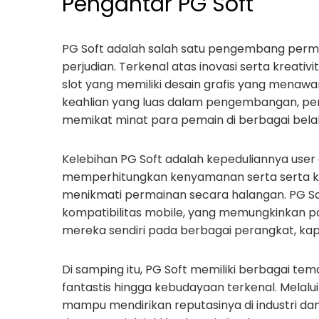
Pengantar PG Soft
PG Soft adalah salah satu pengembang permai
perjudian. Terkenal atas inovasi serta kreat
slot yang memiliki desain grafis yang menaw
keahlian yang luas dalam pengembangan, per
memikat minat para pemain di berbagai bela
Kelebihan PG Soft adalah kepeduliannya user
memperhitungkan kenyamanan serta serta k
menikmati permainan secara halangan. PG So
kompatibilitas mobile, yang memungkinkan 
mereka sendiri pada berbagai perangkat, kap
Di samping itu, PG Soft memiliki berbagai 
fantastis hingga kebudayaan terkenal. Melalui
mampu mendirikan reputasinya di industri 