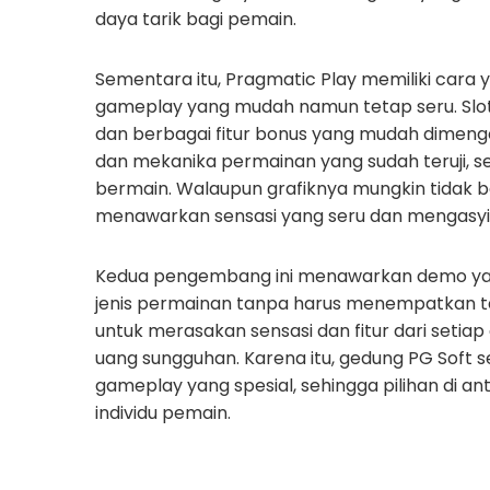
daya tarik bagi pemain.
Sementara itu, Pragmatic Play memiliki car
gameplay yang mudah namun tetap seru. Slot-
dan berbagai fitur bonus yang mudah dimenge
dan mekanika permainan yang sudah teruji, s
bermain. Walaupun grafiknya mungkin tidak be
menawarkan sensasi yang seru dan mengasyi
Kedua pengembang ini menawarkan demo ya
jenis permainan tanpa harus menempatkan t
untuk merasakan sensasi dan fitur dari set
uang sungguhan. Karena itu, gedung PG Soft
gameplay yang spesial, sehingga pilihan di 
individu pemain.