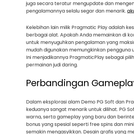
juga secara teratur mengupdate dan meng
pengalamannya selalu segar dan menarik.
ak
Kelebihan lain milik Pragmatic Play adalah 
berbagai alat. Apakah Anda memainkan di kom
untuk menyuguhkan pengalaman yang maksima
mudah digunakan memungkinkan pengguna unt
Ini menjadikannya PragmaticPlay sebagai pili
permainan judi daring.
Perbandingan Gamepla
Dalam eksplorasi alam Demo PG Soft dan Pra
keduanya sangat menarik untuk dilihat. PG So
warna, serta gameplay yang baru dan berintera
bonus yang spesial seperti free spins dan 
semakin mengasyikkan. Desain grafis yang 