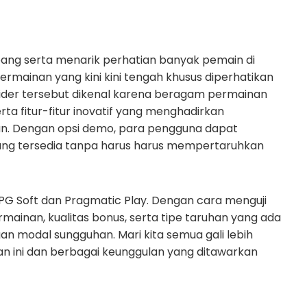
ang serta menarik perhatian banyak pemain di
ermainan yang kini kini tengah khusus diperhatikan
vider tersebut dikenal karena beragam permainan
ta fitur-fitur inovatif yang menghadirkan
n. Dengan opsi demo, para pengguna dapat
ang tersedia tanpa harus harus mempertaruhkan
mo PG Soft dan Pragmatic Play. Dengan cara menguji
nan, kualitas bonus, serta tipe taruhan yang ada
 modal sungguhan. Mari kita semua gali lebih
n ini dan berbagai keunggulan yang ditawarkan