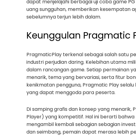
dapat menjelajahi berbagai uji coba game 
uang sungguhan, memberikan kesempatan aga
sebelumnya terjun lebih dalam.
Keunggulan Pragmatic 
PragmaticPlay terkenal sebagai salah satu 
industri perjudian daring. Kelebihan utama mi
dalam rancangan game. Setiap permainan ya
menarik, tema yang bervariasi, serta fitur b
kenikmatan pengguna, Pragmatic Play selalu
yang dapat menggoda para peserta.
Di samping grafis dan konsep yang menarik, 
Player) yang kompetitif. Hal ini berarti bahw
mengambil kembali sebagian sebagian inves
dan seimbang, pemain dapat merasa lebih pe