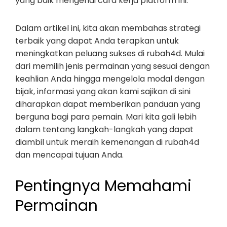
yang baik mengenai cara kerja platform ini.
Dalam artikel ini, kita akan membahas strategi
terbaik yang dapat Anda terapkan untuk
meningkatkan peluang sukses di rubah4d. Mulai
dari memilih jenis permainan yang sesuai dengan
keahlian Anda hingga mengelola modal dengan
bijak, informasi yang akan kami sajikan di sini
diharapkan dapat memberikan panduan yang
berguna bagi para pemain. Mari kita gali lebih
dalam tentang langkah-langkah yang dapat
diambil untuk meraih kemenangan di rubah4d
dan mencapai tujuan Anda.
Pentingnya Memahami
Permainan