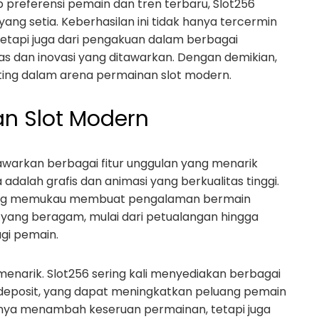
p preferensi pemain dan tren terbaru, Slot256
g setia. Keberhasilan ini tidak hanya tercermin
tetapi juga dari pengakuan dalam berbagai
as dan inovasi yang ditawarkan. Dengan demikian,
ting dalam arena permainan slot modern.
an Slot Modern
awarkan berbagai fitur unggulan yang menarik
adalah grafis dan animasi yang berkualitas tinggi.
 yang memukau membuat pengalaman bermain
a yang beragam, mulai dari petualangan hingga
agi pemain.
menarik. Slot256 sering kali menyediakan berbagai
s deposit, yang dapat meningkatkan peluang pemain
hanya menambah keseruan permainan, tetapi juga