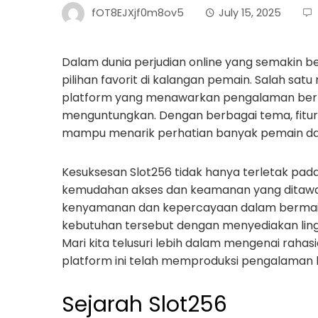
fOT8EJXjf0m8ov5
July 15, 2025
Dalam dunia perjudian online yang semakin b
pilihan favorit di kalangan pemain. Salah sat
platform yang menawarkan pengalaman berm
menguntungkan. Dengan berbagai tema, fitur
mampu menarik perhatian banyak pemain dar
Kesuksesan Slot256 tidak hanya terletak pa
kemudahan akses dan keamanan yang ditawarka
kenyamanan dan kepercayaan dalam bermain
kebutuhan tersebut dengan menyediakan li
Mari kita telusuri lebih dalam mengenai rahas
platform ini telah memproduksi pengalaman b
Sejarah Slot256