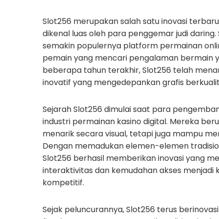
Slot256 merupakan salah satu inovasi terbar
dikenal luas oleh para penggemar judi darin
semakin populernya platform permainan online
pemain yang mencari pengalaman bermain ya
beberapa tahun terakhir, Slot256 telah menar
inovatif yang mengedepankan grafis berkual
Sejarah Slot256 dimulai saat para pengemba
industri permainan kasino digital. Mereka b
menarik secara visual, tetapi juga mampu m
Dengan memadukan elemen-elemen tradisional
Slot256 berhasil memberikan inovasi yang m
interaktivitas dan kemudahan akses menjadi 
kompetitif.
Sejak peluncurannya, Slot256 terus berinov