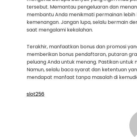
tersebut. Memantau pengeluaran dan menan
membantu Anda menikmati permainan lebih 
kemenangan. Jangan lupa, selalu bermain den
saat mengalami kekalahan.
Terakhir, manfaatkan bonus dan promosi yang
memberikan bonus pendaftaran, putaran grat
peluang Anda untuk menang. Pastikan untuk 
Namun, selalu baca syarat dan ketentuan yan
mendapat manfaat tanpa masalah di kemudia
slot256