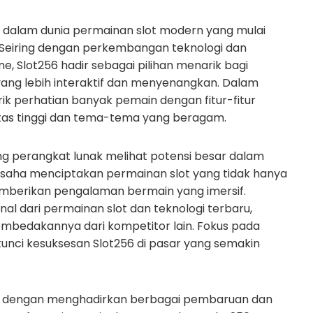
u dalam dunia permainan slot modern yang mulai
g. Seiring dengan perkembangan teknologi dan
, Slot256 hadir sebagai pilihan menarik bagi
ng lebih interaktif dan menyenangkan. Dalam
ik perhatian banyak pemain dengan fitur-fitur
itas tinggi dan tema-tema yang beragam.
ng perangkat lunak melihat potensi besar dalam
erusaha menciptakan permainan slot yang tidak hanya
emberikan pengalaman bermain yang imersif.
 dari permainan slot dan teknologi terbaru,
embedakannya dari kompetitor lain. Fokus pada
kunci kesuksesan Slot256 di pasar yang semakin
asi dengan menghadirkan berbagai pembaruan dan