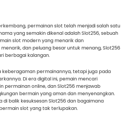
erkembang, permainan slot telah menjadi salah satu
u nama yang semakin dikenal adalah Slot256, sebuah
ain slot modern yang menarik dan
 menarik, dan peluang besar untuk menang, Slot256
i berbagai kalangan.
da keberagaman permainannya, tetapi juga pada
nnya. Di era digital ini, pemain mencari
 permainan online, dan Slot256 menjawab
ngkungan bermain yang aman dan menyenangkan.
ia di balik kesuksesan Slot256 dan bagaimana
ermain slot yang tak terlupakan.