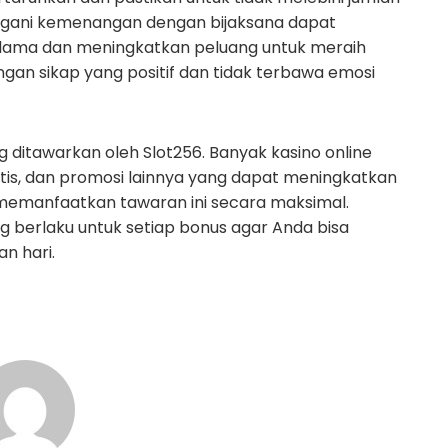
gani kemenangan dengan bijaksana dapat
lama dan meningkatkan peluang untuk meraih
gan sikap yang positif dan tidak terbawa emosi
 ditawarkan oleh Slot256. Banyak kasino online
is, dan promosi lainnya yang dapat meningkatkan
memanfaatkan tawaran ini secara maksimal.
g berlaku untuk setiap bonus agar Anda bisa
n hari.