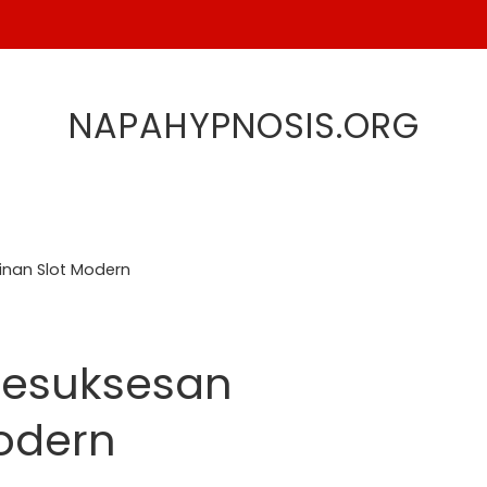
NAPAHYPNOSIS.ORG
inan Slot Modern
 Kesuksesan
odern