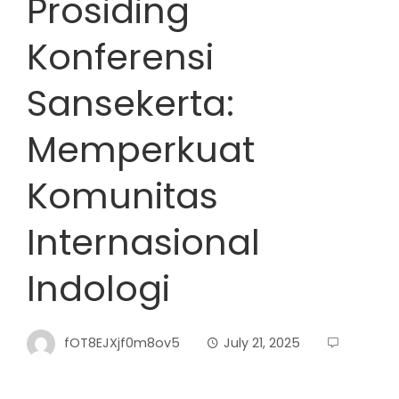
Prosiding
Konferensi
Sansekerta:
Memperkuat
Komunitas
Internasional
Indologi
fOT8EJXjf0m8ov5
July 21, 2025