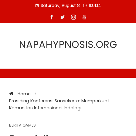
Skip
Saturday, August 8
11:01:14
to
content
NAPAHYPNOSIS.ORG
Home
Prosiding Konferensi Sansekerta: Memperkuat
Komunitas Internasional Indologi
BERITA GAMES