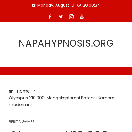
Skip
Monday, August 10
20:00:35
to
content
NAPAHYPNOSIS.ORG
Home
Olympus X10.000: Mengeksplorasi Potensi Kamera
modern ini
BERITA GAMES