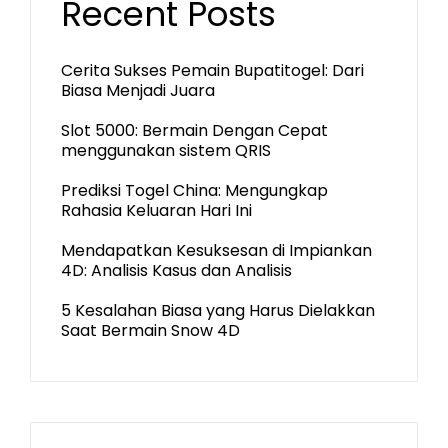
Recent Posts
Cerita Sukses Pemain Bupatitogel: Dari
Biasa Menjadi Juara
Slot 5000: Bermain Dengan Cepat
menggunakan sistem QRIS
Prediksi Togel China: Mengungkap
Rahasia Keluaran Hari Ini
Mendapatkan Kesuksesan di Impiankan
4D: Analisis Kasus dan Analisis
5 Kesalahan Biasa yang Harus Dielakkan
Saat Bermain Snow 4D