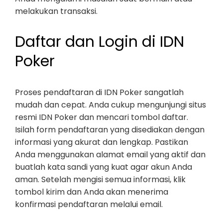
melakukan transaksi.
Daftar dan Login di IDN
Poker
Proses pendaftaran di IDN Poker sangatlah
mudah dan cepat. Anda cukup mengunjungi situs
resmi IDN Poker dan mencari tombol daftar.
Isilah form pendaftaran yang disediakan dengan
informasi yang akurat dan lengkap. Pastikan
Anda menggunakan alamat email yang aktif dan
buatlah kata sandi yang kuat agar akun Anda
aman. Setelah mengisi semua informasi, klik
tombol kirim dan Anda akan menerima
konfirmasi pendaftaran melalui email.