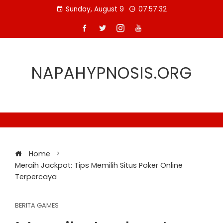
Skip
Sunday, August 9
07:57:32
to
content
NAPAHYPNOSIS.ORG
Home
Meraih Jackpot: Tips Memilih Situs Poker Online
Terpercaya
BERITA GAMES