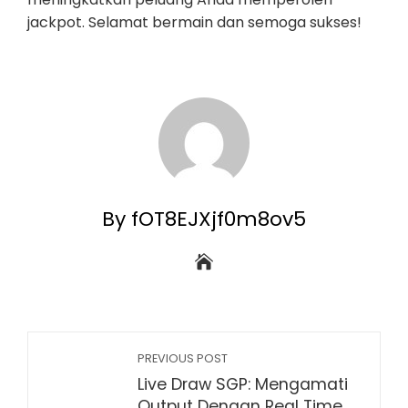
jackpot. Selamat bermain dan semoga sukses!
By fOT8EJXjf0m8ov5
PREVIOUS POST
Live Draw SGP: Mengamati
Output Dengan Real Time