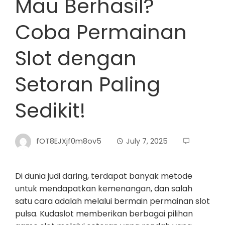
Mau Berhasil?
Coba Permainan
Slot dengan
Setoran Paling
Sedikit!
fOT8EJXjf0m8ov5
July 7, 2025
Di dunia judi daring, terdapat banyak metode
untuk mendapatkan kemenangan, dan salah
satu cara adalah melalui bermain permainan slot
pulsa. Kudaslot memberikan berbagai pilihan