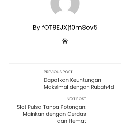
By fOT8EJXjf0m8ov5
PREVIOUS POST
Dapatkan Keuntungan
Maksimal dengan Rubah4d
NEXT POST
Slot Pulsa Tanpa Potongan:
Mainkan dengan Cerdas
dan Hemat