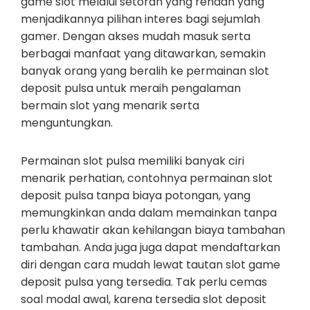
game slot melalui setoran yang rendah yang
menjadikannya pilihan interes bagi sejumlah
gamer. Dengan akses mudah masuk serta
berbagai manfaat yang ditawarkan, semakin
banyak orang yang beralih ke permainan slot
deposit pulsa untuk meraih pengalaman
bermain slot yang menarik serta
menguntungkan.
Permainan slot pulsa memiliki banyak ciri
menarik perhatian, contohnya permainan slot
deposit pulsa tanpa biaya potongan, yang
memungkinkan anda dalam memainkan tanpa
perlu khawatir akan kehilangan biaya tambahan
tambahan. Anda juga juga dapat mendaftarkan
diri dengan cara mudah lewat tautan slot game
deposit pulsa yang tersedia. Tak perlu cemas
soal modal awal, karena tersedia slot deposit