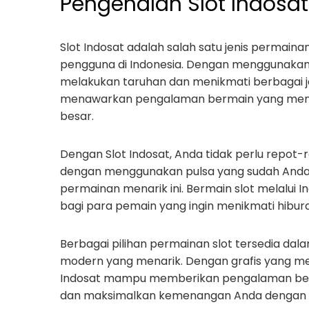
Pengenalan Slot Indosat
Slot Indosat adalah salah satu jenis permaina
pengguna di Indonesia. Dengan menggunakan
melakukan taruhan dan menikmati berbagai jen
menawarkan pengalaman bermain yang men
besar.
Dengan Slot Indosat, Anda tidak perlu repot
dengan menggunakan pulsa yang sudah Anda mi
permainan menarik ini. Bermain slot melal
bagi para pemain yang ingin menikmati hibur
Berbagai pilihan permainan slot tersedia dala
modern yang menarik. Dengan grafis yang me
Indosat mampu memberikan pengalaman berm
dan maksimalkan kemenangan Anda dengan pil