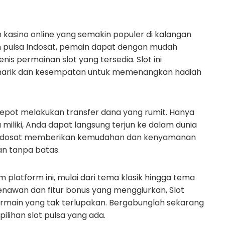
n kasino online yang semakin populer di kalangan
 pulsa Indosat, pemain dapat dengan mudah
is permainan slot yang tersedia. Slot ini
arik dan kesempatan untuk memenangkan hadiah
-repot melakukan transfer dana yang rumit. Hanya
liki, Anda dapat langsung terjun ke dalam dunia
ui Indosat memberikan kemudahan dan kenyamanan
an tanpa batas.
m platform ini, mulai dari tema klasik hingga tema
nawan dan fitur bonus yang menggiurkan, Slot
ain yang tak terlupakan. Bergabunglah sekarang
ihan slot pulsa yang ada.