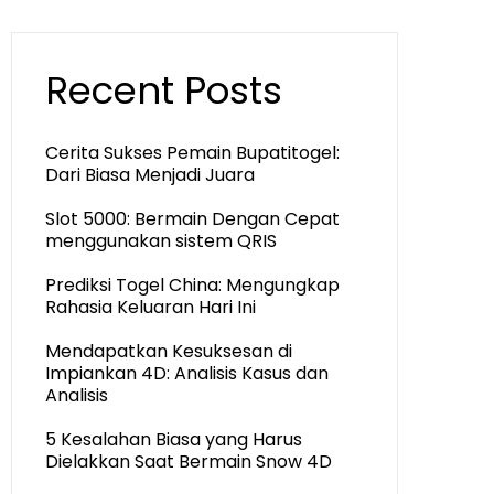
Recent Posts
Cerita Sukses Pemain Bupatitogel:
Dari Biasa Menjadi Juara
Slot 5000: Bermain Dengan Cepat
menggunakan sistem QRIS
Prediksi Togel China: Mengungkap
Rahasia Keluaran Hari Ini
Mendapatkan Kesuksesan di
Impiankan 4D: Analisis Kasus dan
Analisis
5 Kesalahan Biasa yang Harus
Dielakkan Saat Bermain Snow 4D