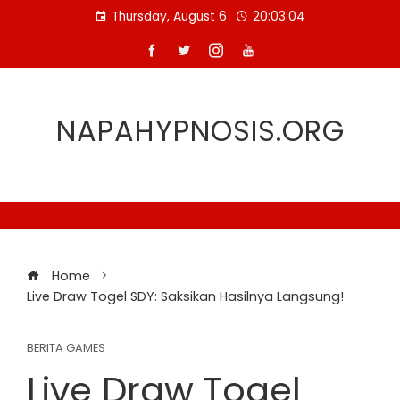
Skip
Thursday, August 6
20:03:04
to
content
NAPAHYPNOSIS.ORG
Home
Live Draw Togel SDY: Saksikan Hasilnya Langsung!
BERITA GAMES
Live Draw Togel