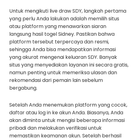
Untuk mengikuti live draw SDY, langkah pertama
yang perlu Anda lakukan adalah memilih situs
atau platform yang menawarkan siaran
langsung hasil togel Sidney. Pastikan bahwa
platform tersebut terpercaya dan resmi,
sehingga Anda bisa mendapatkan informasi
yang akurat mengenai keluaran SDY. Banyak
situs yang menyediakan layanan ini secara gratis,
namun penting untuk memeriksa ulasan dan
rekomendasi dari pemain lain sebelum
bergabung.
Setelah Anda menemukan platform yang cocok,
daftar atau log in ke akun Anda. Biasanya, Anda
akan diminta untuk mengisi beberapa informasi
pribadi dan melakukan verifikasi untuk
memastikan keamanan akun. Setelah berhasil