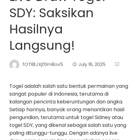
SDY: Saksikan
Hasilnya
Langsung!
fOT8EJXjf0m8ov5
July 16, 2025
Togel adalah salah satu bentuk permainan yang
sangat populer di Indonesia, terutama di
kalangan pencinta keberuntungan dan angka.
Setiap harinya, banyak orang menantikan hasil
pengundian, terutama untuk togel Sidney atau
togel SDY, yang dikenal sebagai salah satu yang
paling ditunggu-tunggu. Dengan adanya live