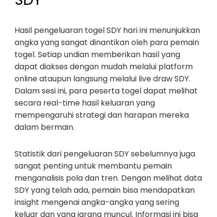
SDY
Hasil pengeluaran togel SDY hari ini menunjukkan
angka yang sangat dinantikan oleh para pemain
togel. Setiap undian memberikan hasil yang
dapat diakses dengan mudah melalui platform
online ataupun langsung melalui live draw SDY.
Dalam sesi ini, para peserta togel dapat melihat
secara real-time hasil keluaran yang
mempengaruhi strategi dan harapan mereka
dalam bermain.
Statistik dari pengeluaran SDY sebelumnya juga
sangat penting untuk membantu pemain
menganalisis pola dan tren. Dengan melihat data
SDY yang telah ada, pemain bisa mendapatkan
insight mengenai angka-angka yang sering
keluar dan yang jarang muncul. Informasi ini bisa