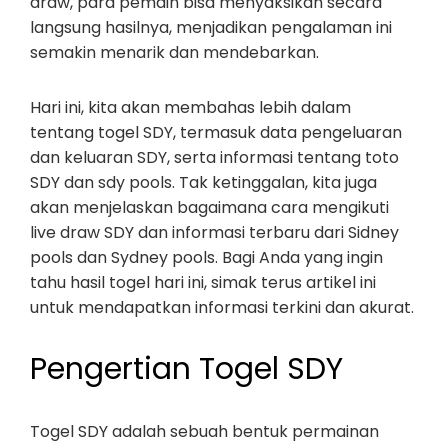
draw, para pemain bisa menyaksikan secara
langsung hasilnya, menjadikan pengalaman ini
semakin menarik dan mendebarkan.
Hari ini, kita akan membahas lebih dalam
tentang togel SDY, termasuk data pengeluaran
dan keluaran SDY, serta informasi tentang toto
SDY dan sdy pools. Tak ketinggalan, kita juga
akan menjelaskan bagaimana cara mengikuti
live draw SDY dan informasi terbaru dari Sidney
pools dan Sydney pools. Bagi Anda yang ingin
tahu hasil togel hari ini, simak terus artikel ini
untuk mendapatkan informasi terkini dan akurat.
Pengertian Togel SDY
Togel SDY adalah sebuah bentuk permainan