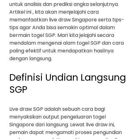
untuk analisis dan prediksi angka selanjutnya.
Artikel ini , kita akan menjelajahi cara
memanfaatkan live draw Singapore serta tips-
tips agar Anda bisa semakin optimal dalam
bermain togel SGP. Mari kita jelajahi secara
mendalam mengenai alam togel SGP dan cara
paling efektif untuk mendapatkan hasilnya
dengan langsung.
Definisi Undian Langsung
SGP
Live draw SGP adalah sebuah cara bagi
menyaksikan output pengeluaran togel
Singapore dari langsung. Lewat live draw ini,
pemain dapat mengamati proses pengundian