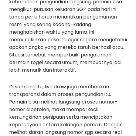
keberadaan pengundian langsung, pemain bisa
mengikuti putusan keluaran SGP pada hari ini
tanpa perlu harus menantikan pengumuman
resmi yang sering kadang-kadang
menghabiskan waktu yang lama. Ini
memungkinkan peserta agar segera mengetahui
apakah angka yang mereka taruh berhasil atau.
Situasi tersebut memperbaiki pengalaman
bermain togel secara umum, membuatnya jadi
lebih menarik dan interaktif.
Di samping itu, live draw juga memberikan
transparansi dalam proses pengundian itu.
Pemain bisa melihat langsung proses nomor-
nomor diperoleh, maka memperkecil
kemungkinan penipuan serta menciptakan
kepercayaan antara kalangan pemain. Dengan
melihat siaran langsung nomor sgp secara real-