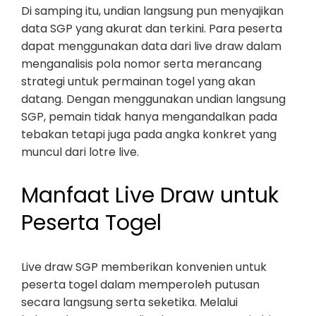
Di samping itu, undian langsung pun menyajikan
data SGP yang akurat dan terkini. Para peserta
dapat menggunakan data dari live draw dalam
menganalisis pola nomor serta merancang
strategi untuk permainan togel yang akan
datang. Dengan menggunakan undian langsung
SGP, pemain tidak hanya mengandalkan pada
tebakan tetapi juga pada angka konkret yang
muncul dari lotre live.
Manfaat Live Draw untuk
Peserta Togel
Live draw SGP memberikan konvenien untuk
peserta togel dalam memperoleh putusan
secara langsung serta seketika. Melalui