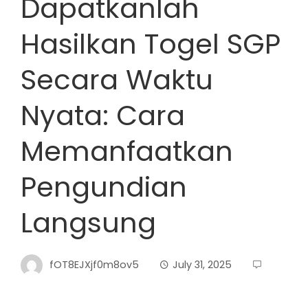
Dapatkanlah
Hasilkan Togel SGP
Secara Waktu
Nyata: Cara
Memanfaatkan
Pengundian
Langsung
fOT8EJXjf0m8ov5
July 31, 2025