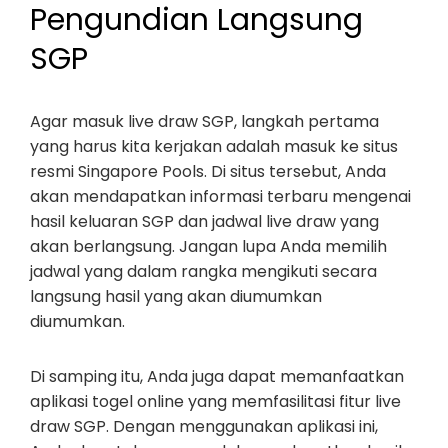
Pengundian Langsung
SGP
Agar masuk live draw SGP, langkah pertama
yang harus kita kerjakan adalah masuk ke situs
resmi Singapore Pools. Di situs tersebut, Anda
akan mendapatkan informasi terbaru mengenai
hasil keluaran SGP dan jadwal live draw yang
akan berlangsung. Jangan lupa Anda memilih
jadwal yang dalam rangka mengikuti secara
langsung hasil yang akan diumumkan
diumumkan.
Di samping itu, Anda juga dapat memanfaatkan
aplikasi togel online yang memfasilitasi fitur live
draw SGP. Dengan menggunakan aplikasi ini,