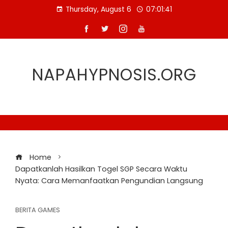
Skip
Thursday, August 6
07:01:41
to
content
NAPAHYPNOSIS.ORG
Home
Dapatkanlah Hasilkan Togel SGP Secara Waktu
Nyata: Cara Memanfaatkan Pengundian Langsung
BERITA GAMES