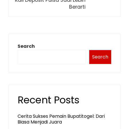
Kali Deposit Pulsa Jadi Lebih
Berarti
Search
Search
Recent Posts
Cerita Sukses Pemain Bupatitogel: Dari
Biasa Menjadi Juara