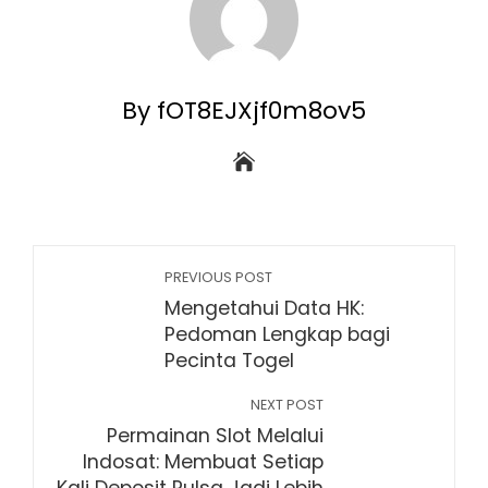
By fOT8EJXjf0m8ov5
PREVIOUS POST
Mengetahui Data HK:
Pedoman Lengkap bagi
Pecinta Togel
NEXT POST
Permainan Slot Melalui
Indosat: Membuat Setiap