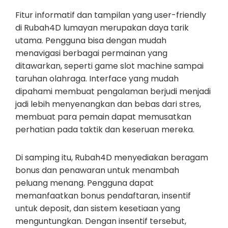
Fitur informatif dan tampilan yang user-friendly
di Rubah4D lumayan merupakan daya tarik
utama. Pengguna bisa dengan mudah
menavigasi berbagai permainan yang
ditawarkan, seperti game slot machine sampai
taruhan olahraga. Interface yang mudah
dipahami membuat pengalaman berjudi menjadi
jadi lebih menyenangkan dan bebas dari stres,
membuat para pemain dapat memusatkan
perhatian pada taktik dan keseruan mereka.
Di samping itu, Rubah4D menyediakan beragam
bonus dan penawaran untuk menambah
peluang menang. Pengguna dapat
memanfaatkan bonus pendaftaran, insentif
untuk deposit, dan sistem kesetiaan yang
menguntungkan. Dengan insentif tersebut,