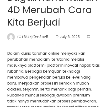
4D Merubah Cara
Kita Berjudi
fOT8EJXjf0m8ov5
July 8, 2025
Dalam, dunia taruhan online menyaksikan
perubahan mendalam, terutama melalui
masuknya platform-platform inovatif napak tilas
rubah4d. Berbagai kemajuan teknologi
membawa pengenalan berjudi ke level yang
baru, menjadikan proses ini semakin mudah
diakses, terjamin, serta menarik bagi pemain.
Rubah4d muncul sebagai jawaban premium
tidak hanya memudahkan proses pembayaran,