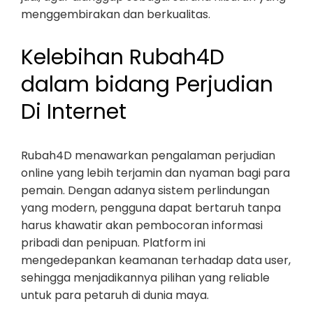
menggembirakan dan berkualitas.
Kelebihan Rubah4D
dalam bidang Perjudian
Di Internet
Rubah4D menawarkan pengalaman perjudian
online yang lebih terjamin dan nyaman bagi para
pemain. Dengan adanya sistem perlindungan
yang modern, pengguna dapat bertaruh tanpa
harus khawatir akan pembocoran informasi
pribadi dan penipuan. Platform ini
mengedepankan keamanan terhadap data user,
sehingga menjadikannya pilihan yang reliable
untuk para petaruh di dunia maya.