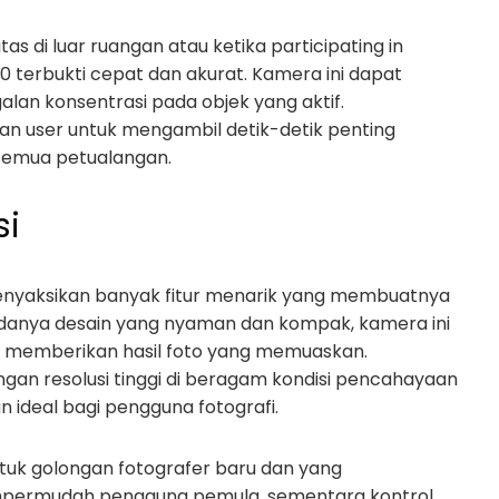
tas di luar ruangan atau ketika participating in
 terbukti cepat dan akurat. Kamera ini dapat
lan konsentrasi pada objek yang aktif.
 user untuk mengambil detik-detik penting
semua petualangan.
si
nyaksikan banyak fitur menarik yang membuatnya
adanya desain yang nyaman dan kompak, kamera ini
s memberikan hasil foto yang memuaskan.
 resolusi tinggi di beragam kondisi pencahayaan
 ideal bagi pengguna fotografi.
uk golongan fotografer baru dan yang
 mempermudah pengguna pemula, sementara kontrol