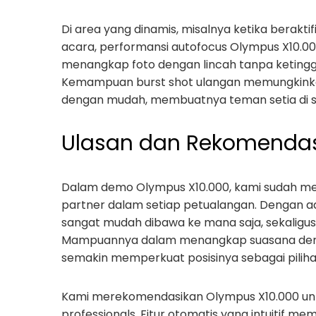
Di area yang dinamis, misalnya ketika beraktifi
acara, performansi autofocus Olympus X10.000
menangkap foto dengan lincah tanpa ketingga
Kemampuan burst shot ulangan memungkinkan
dengan mudah, membuatnya teman setia di 
Ulasan dan Rekomenda
Dalam demo Olympus X10.000, kami sudah me
partner dalam setiap petualangan. Dengan 
sangat mudah dibawa ke mana saja, sekaligu
Mampuannya dalam menangkap suasana dengan
semakin memperkuat posisinya sebagai pilihan
Kami merekomendasikan Olympus X10.000 unt
professionals. Fitur otomatis yang intuitif