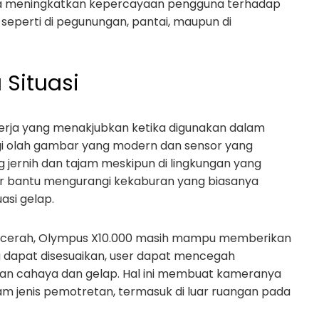
juga meningkatkan kepercayaan pengguna terhadap
seperti di pegunungan, pantai, maupun di
 Situasi
nerja yang menakjubkan ketika digunakan dalam
ogi olah gambar yang modern dan sensor yang
 jernih dan tajam meskipun di lingkungan yang
r bantu mengurangi kekaburan yang biasanya
asi gelap.
lu cerah, Olympus X10.000 masih mampu memberikan
ng dapat disesuaikan, user dapat mencegah
gian cahaya dan gelap. Hal ini membuat kameranya
 jenis pemotretan, termasuk di luar ruangan pada