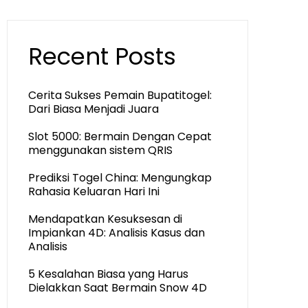
Recent Posts
Cerita Sukses Pemain Bupatitogel:
Dari Biasa Menjadi Juara
Slot 5000: Bermain Dengan Cepat
menggunakan sistem QRIS
Prediksi Togel China: Mengungkap
Rahasia Keluaran Hari Ini
Mendapatkan Kesuksesan di
Impiankan 4D: Analisis Kasus dan
Analisis
5 Kesalahan Biasa yang Harus
Dielakkan Saat Bermain Snow 4D