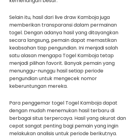
kemenangan besar.
Selain itu, hasil dari live draw Kamboja juga
memberikan transparansi dalam permainan
togel. Dengan adanya hasil yang ditayangkan
secara langsung, pemain dapat memastikan
keabsahan tiap pengundian. Ini menjadi salah
satu alasan mengapa Togel Kamboja tetap
menjadi pilihan favorit. Banyak pemain yang
menunggu-nunggu hasil setiap periode
pengundian untuk mengecek nomor
keberuntungan mereka.
Para penggemar togel Togel Kamboja dapat
dengan mudah menemukan hasil terbaru di
berbagai situs terpercaya. Hasil yang akurat dan
cepat sangat penting bagi pemain yang ingin
melakukan analisis untuk periode berikutnya.