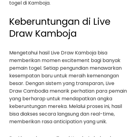
togel di Kamboja.
Keberuntungan di Live
Draw Kamboja
Mengetahui hasil Live Draw Kamboja bisa
memberikan momen excitement bagi banyak
pemain togel. Setiap pengundian menawarkan
kesempatan baru untuk meraih kemenangan
besar. Dengan sistem yang transparan, Live
Draw Cambodia menarik perhatian para pemain
yang berharap untuk mendapatkan angka
keberuntungan mereka. Melalui proses ini, hasil
bisa diakses secara langsung dan real-time,
memberikan rasa anticipation yang unik.