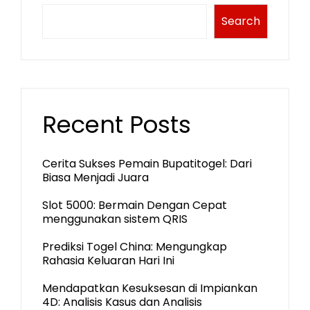
Search
Recent Posts
Cerita Sukses Pemain Bupatitogel: Dari
Biasa Menjadi Juara
Slot 5000: Bermain Dengan Cepat
menggunakan sistem QRIS
Prediksi Togel China: Mengungkap
Rahasia Keluaran Hari Ini
Mendapatkan Kesuksesan di Impiankan
4D: Analisis Kasus dan Analisis