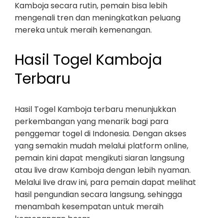
Kamboja secara rutin, pemain bisa lebih
mengenali tren dan meningkatkan peluang
mereka untuk meraih kemenangan.
Hasil Togel Kamboja
Terbaru
Hasil Togel Kamboja terbaru menunjukkan
perkembangan yang menarik bagi para
penggemar togel di Indonesia. Dengan akses
yang semakin mudah melalui platform online,
pemain kini dapat mengikuti siaran langsung
atau live draw Kamboja dengan lebih nyaman.
Melalui live draw ini, para pemain dapat melihat
hasil pengundian secara langsung, sehingga
menambah kesempatan untuk meraih