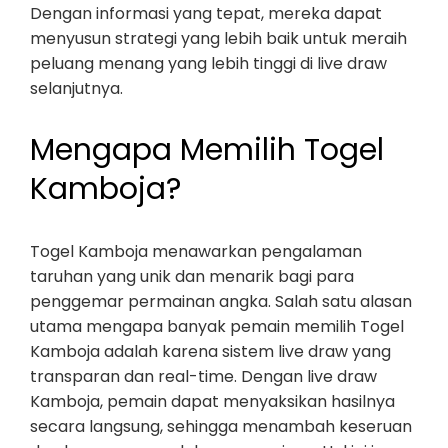
Dengan informasi yang tepat, mereka dapat
menyusun strategi yang lebih baik untuk meraih
peluang menang yang lebih tinggi di live draw
selanjutnya.
Mengapa Memilih Togel
Kamboja?
Togel Kamboja menawarkan pengalaman
taruhan yang unik dan menarik bagi para
penggemar permainan angka. Salah satu alasan
utama mengapa banyak pemain memilih Togel
Kamboja adalah karena sistem live draw yang
transparan dan real-time. Dengan live draw
Kamboja, pemain dapat menyaksikan hasilnya
secara langsung, sehingga menambah keseruan