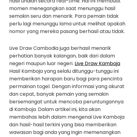
hasil undian secara real-time. Hal ini membuat
momen menegangkan saat menunggu hasil
semakin seru dan menarik. Para pemain tidak
perlu lagi menunggu lama untuk melihat apakah
nomor yang mereka pasang berhasil atau tidak.
Live Draw Cambodia juga berhasil menarik
perhatian banyak kalangan, baik dari dalam
negeri maupun luar negeri.
Live Draw Kamboja
Hasil Kamboja yang selalu ditunggu-tunggu ini
memberikan harapan baru bagi para pencinta
permainan togel. Dengan informasi yang akurat
dan cepat, banyak pemain yang semakin
bersemangat untuk mencoba peruntungannya
di Kamboja. Dalam artikel ini, kita akan
membahas lebih dalam mengenai Live Kamboja
dan hasil-hasil terkini yang bisa memberikan
wawasan bagi anda yang ingin memenangkan