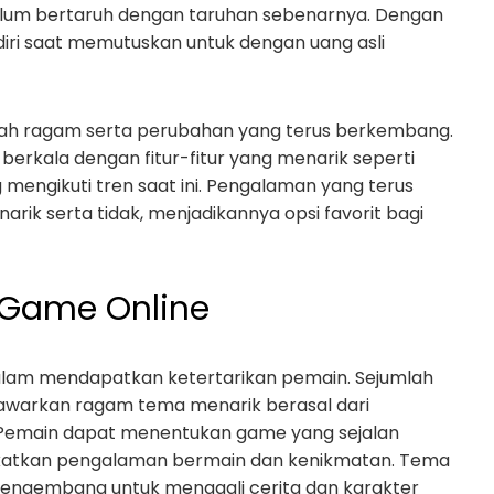
lum bertaruh dengan taruhan sebenarnya. Dengan
diri saat memutuskan untuk dengan uang asli
adalah ragam serta perubahan yang terus berkembang.
erkala dengan fitur-fitur yang menarik seperti
g mengikuti tren saat ini. Pengalaman yang terus
enarik serta tidak, menjadikannya opsi favorit bagi
 Game Online
alam mendapatkan ketertarikan pemain. Sejumlah
nawarkan ragam tema menarik berasal dari
a. Pemain dapat menentukan game yang sejalan
gkatkan pengalaman bermain dan kenikmatan. Tema
 pengembang untuk menggali cerita dan karakter