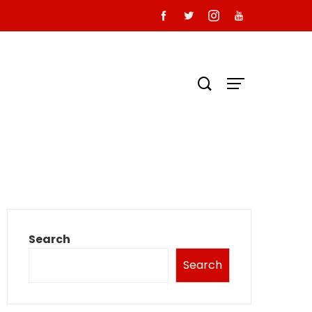
Search
Search