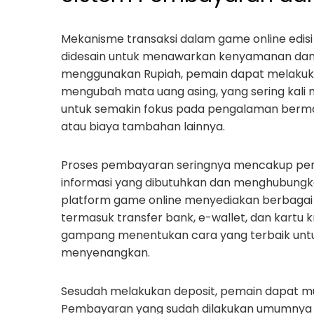
Mekanisme transaksi dalam game online edi
didesain untuk menawarkan kenyamanan dan 
menggunakan Rupiah, pemain dapat melakuka
mengubah mata uang asing, yang sering kali 
untuk semakin fokus pada pengalaman bermai
atau biaya tambahan lainnya.
Proses pembayaran seringnya mencakup pen
informasi yang dibutuhkan dan menghubungk
platform game online menyediakan berbagai 
termasuk transfer bank, e-wallet, dan kartu kr
gampang menentukan cara yang terbaik untu
menyenangkan.
Sesudah melakukan deposit, pemain dapat mul
Pembayaran yang sudah dilakukan umumnya a