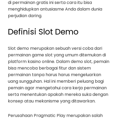
di permainan gratis ini serta cara itu bisa
menghidupkan antusiasme Anda dalam dunia
perjudian daring.
Definisi Slot Demo
Slot demo merupakan sebuah versi coba dari
permainan game slot yang umum ditemukan di
platform kasino online. Dalam demo slot, pemain
bisa mencoba berbagai fitur dan sistem
permainan tanpa harus harus mengeluarkan
uang sungguhan. Hal ini memberi peluang bagi
pemain agar mengetahui cara kerja permainan
serta menentukan apakah mereka suka dengan
konsep atau mekanisme yang ditawarkan.
Perusahaan Pragmatic Play merupakan salah