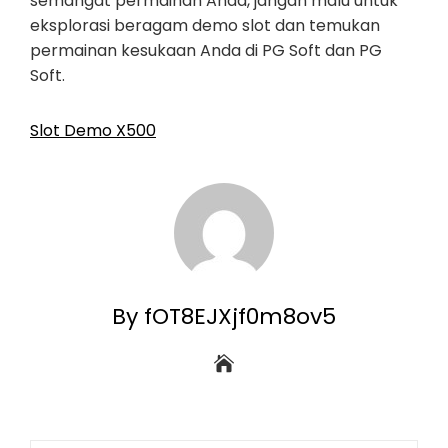
semangat permainan Anda, jangan malu untuk
eksplorasi beragam demo slot dan temukan
permainan kesukaan Anda di PG Soft dan PG
Soft.
Slot Demo X500
By fOT8EJXjf0m8ov5