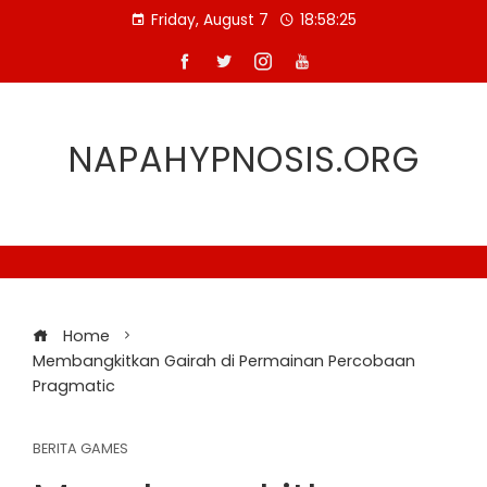
Skip
Friday, August 7
18:58:26
to
content
NAPAHYPNOSIS.ORG
Home
Membangkitkan Gairah di Permainan Percobaan
Pragmatic
BERITA GAMES