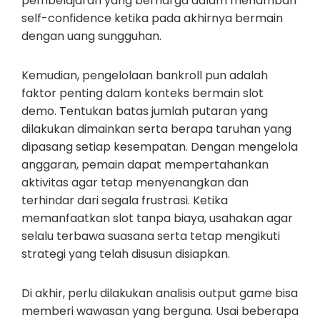
pembelajaran yang berharga dalam menambah
self-confidence ketika pada akhirnya bermain
dengan uang sungguhan.
Kemudian, pengelolaan bankroll pun adalah
faktor penting dalam konteks bermain slot
demo. Tentukan batas jumlah putaran yang
dilakukan dimainkan serta berapa taruhan yang
dipasang setiap kesempatan. Dengan mengelola
anggaran, pemain dapat mempertahankan
aktivitas agar tetap menyenangkan dan
terhindar dari segala frustrasi. Ketika
memanfaatkan slot tanpa biaya, usahakan agar
selalu terbawa suasana serta tetap mengikuti
strategi yang telah disusun disiapkan.
Di akhir, perlu dilakukan analisis output game bisa
memberi wawasan yang berguna. Usai beberapa