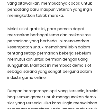
yang ditawarkan, membuatnya cocok untuk
pendatang baru maupun veteran yang ingin
meningkatkan taktik mereka.
Melalui slot gratis ini, para pemain dapat
merasakan berbagai tema dan mekanisme
permainan yang berbeda. Ini menawarkan
kesempatan untuk memahami lebih dalam
tentang setiap permainan bekerja sebelum
memutuskan untuk bermain dengan uang
sungguhan. Manfaat ini membuat demo slot
sebagai sarana yang sangat berguna dalam
industri game online.
Dengan beragamnya opsi yang tersedia, krusial
bagi semua gamer untuk menggunakan demo
slot yang tersedia. Jika kamu ingin menyalakan