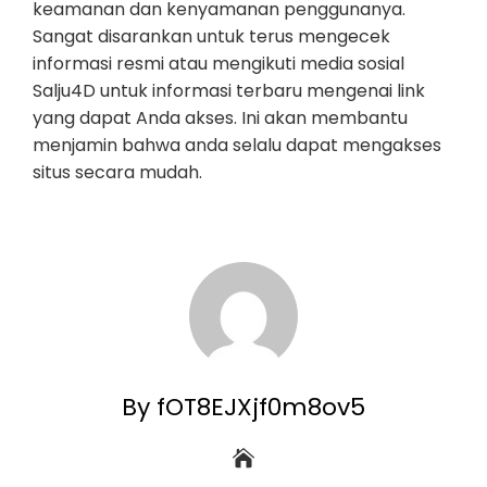
keamanan dan kenyamanan penggunanya.
Sangat disarankan untuk terus mengecek
informasi resmi atau mengikuti media sosial
Salju4D untuk informasi terbaru mengenai link
yang dapat Anda akses. Ini akan membantu
menjamin bahwa anda selalu dapat mengakses
situs secara mudah.
By fOT8EJXjf0m8ov5