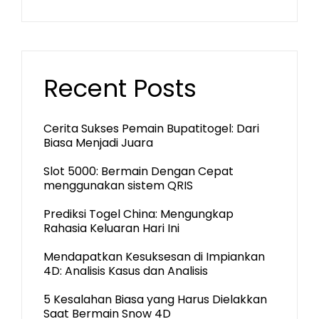
Recent Posts
Cerita Sukses Pemain Bupatitogel: Dari
Biasa Menjadi Juara
Slot 5000: Bermain Dengan Cepat
menggunakan sistem QRIS
Prediksi Togel China: Mengungkap
Rahasia Keluaran Hari Ini
Mendapatkan Kesuksesan di Impiankan
4D: Analisis Kasus dan Analisis
5 Kesalahan Biasa yang Harus Dielakkan
Saat Bermain Snow 4D