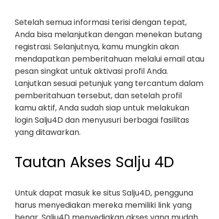
Setelah semua informasi terisi dengan tepat,
Anda bisa melanjutkan dengan menekan butang
registrasi. Selanjutnya, kamu mungkin akan
mendapatkan pemberitahuan melalui email atau
pesan singkat untuk aktivasi profil Anda.
Lanjutkan sesuai petunjuk yang tercantum dalam
pemberitahuan tersebut, dan setelah profil
kamu aktif, Anda sudah siap untuk melakukan
login Salju4D dan menyusuri berbagai fasilitas
yang ditawarkan.
Tautan Akses Salju 4D
Untuk dapat masuk ke situs Salju4D, pengguna
harus menyediakan mereka memiliki link yang
benar. Salju4D menyediakan akses yang mudah