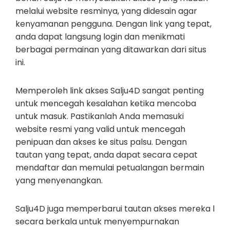
melalui website resminya, yang didesain agar
kenyamanan pengguna. Dengan link yang tepat,
anda dapat langsung login dan menikmati
berbagai permainan yang ditawarkan dari situs
ini.
Memperoleh link akses Salju4D sangat penting
untuk mencegah kesalahan ketika mencoba
untuk masuk. Pastikanlah Anda memasuki
website resmi yang valid untuk mencegah
penipuan dan akses ke situs palsu. Dengan
tautan yang tepat, anda dapat secara cepat
mendaftar dan memulai petualangan bermain
yang menyenangkan.
Salju4D juga memperbarui tautan akses mereka l
secara berkala untuk menyempurnakan